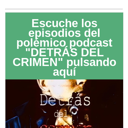
Escuche los
episodios del
polémico podcast
"DETRÁS DEL
CRIMEN" pulsando
aquí