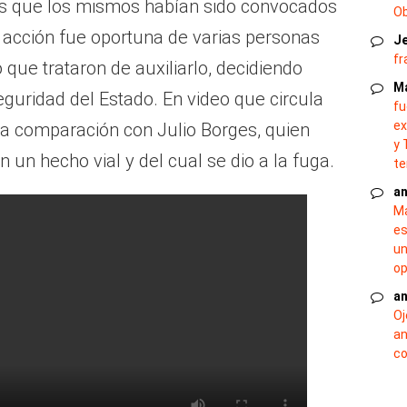
os que los mismos habían sido convocados
O
a acción fue oportuna de varias personas
J
fr
 que trataron de auxiliarlo, decidiendo
M
guridad del Estado. En video que circula
fu
ex
la comparación con Julio Borges, quien
y 
 un hecho vial y del cual se dio a la fuga.
te
an
Ma
es
un
op
an
Oj
an
co