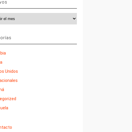
ivos
vos
orías
bia
ña
os Unidos
nacionales
má
egorized
uela
ntacto