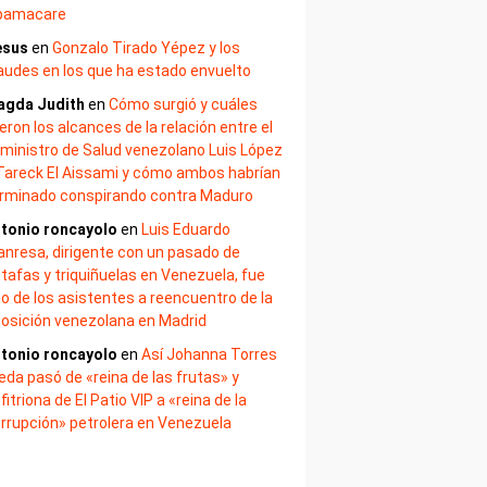
bamacare
esus
en
Gonzalo Tirado Yépez y los
audes en los que ha estado envuelto
agda Judith
en
Cómo surgió y cuáles
eron los alcances de la relación entre el
ministro de Salud venezolano Luis López
Tareck El Aissami y cómo ambos habrían
rminado conspirando contra Maduro
tonio roncayolo
en
Luis Eduardo
nresa, dirigente con un pasado de
tafas y triquiñuelas en Venezuela, fue
o de los asistentes a reencuentro de la
osición venezolana en Madrid
tonio roncayolo
en
Así Johanna Torres
eda pasó de «reina de las frutas» y
fitriona de El Patio VIP a «reina de la
rrupción» petrolera en Venezuela