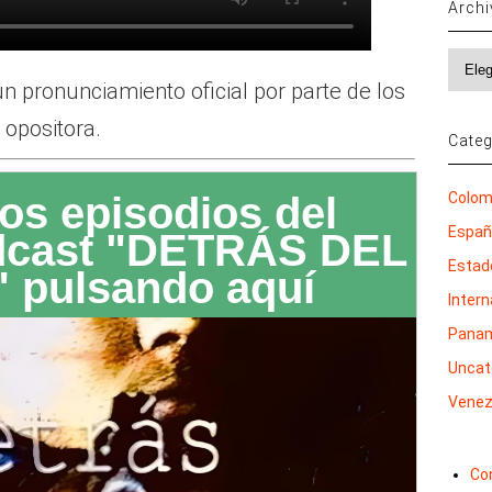
Arch
Archi
 pronunciamiento oficial por parte de los
 opositora.
Categ
os episodios del
Colom
Espa
dcast "DETRÁS DEL
Estad
 pulsando aquí
Inter
Pana
Uncat
Venez
Co