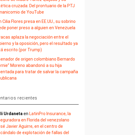
ética cruzada: Del prontuario de la PTJ
 manicomio de YouTube
 Cilia Flores presa en EE.UU., su sobrino
ede poner preso a alguien en Venezuela
acas aplaza la negociación entre el
ierno y la oposición, pero el resultado ya
tá escrito (por Trump)
 senador de origen colombiano Bernardo
ernie” Moreno abandonó a su hija
lentada para tratar de salvar la campaña
publicana
tarios recientes
li Urdaneta
en
LatinPro Insurance, la
eguradora en Florida del venezolano
sé Javier Aguirre, en el centro de
cándalo de explotación de fallas del