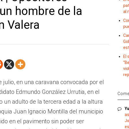
pat
 un hombre de la
al
n Valera
Con
pu
Car
Gob
es
El
“B
vio
re
e julio, en una caravana convocada por el
ndidato Edmundo González Urrutia, en el
Comen
o un adulto de la tercera edad a la altura
Yu
roquia Juan Ignacio Montilla del municipio
as
ido en el pavimento sin poder ser
Jo
es