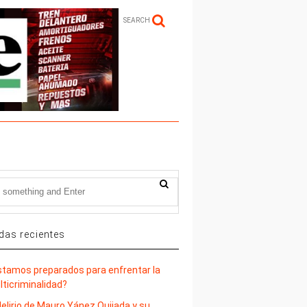
SEARCH
das recientes
stamos preparados para enfrentar la
lticriminalidad?
delirio de Mauro Yánez Quijada y su