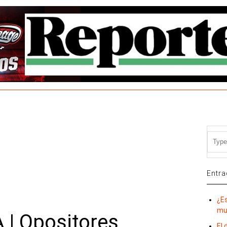
Entra
¿E
mu
| Opositores
El 