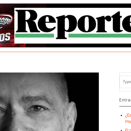
Entra
¿E
mu
El 