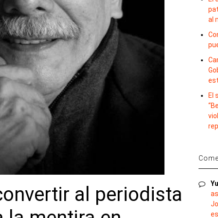
pat
al
Con
pu
Car
Gob
es
El
“B
vio
re
Comen
Yu
nvertir al periodista
as
Jo
 la mentira en
es