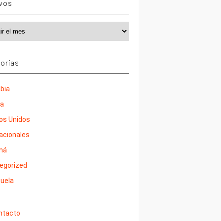
ivos
vos
orías
bia
ña
os Unidos
nacionales
má
egorized
uela
ntacto