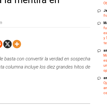
O
J
fr
pm
M
fu
ex
y 
te
an
Ma
 le basta con convertir la verdad en sospecha
es
un
sta columna incluye los diez grandes hitos de
op
an
Oj
an
co