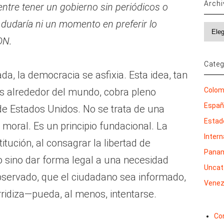
Arch
entre tener un gobierno sin periódicos
o
 dudaría ni un momento en preferir lo
Archi
ON.
Categ
a, la democracia se asfixia. Esta idea, tan
Colom
s alrededor del mundo, cobra pleno
Espa
a de Estados Unidos. No se trata de una
Estad
o moral. Es un principio fundacional. La
Inter
tución, al consagrar la libertad de
Pana
o sino dar forma legal a una necesidad
Uncat
bservado, que el ciudadano sea informado,
Venez
idiza—pueda, al menos, intentarse.
Co