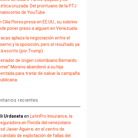
ética cruzada: Del prontuario de la PTJ
 manicomio de YouTube
 Cilia Flores presa en EE.UU., su sobrino
ede poner preso a alguien en Venezuela
acas aplaza la negociación entre el
ierno y la oposición, pero el resultado ya
tá escrito (por Trump)
 senador de origen colombiano Bernardo
ernie” Moreno abandonó a su hija
lentada para tratar de salvar la campaña
publicana
tarios recientes
li Urdaneta
en
LatinPro Insurance, la
eguradora en Florida del venezolano
sé Javier Aguirre, en el centro de
cándalo de explotación de fallas del