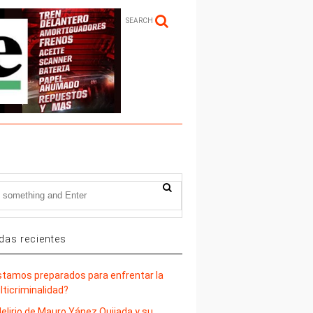
SEARCH
das recientes
stamos preparados para enfrentar la
lticriminalidad?
delirio de Mauro Yánez Quijada y su