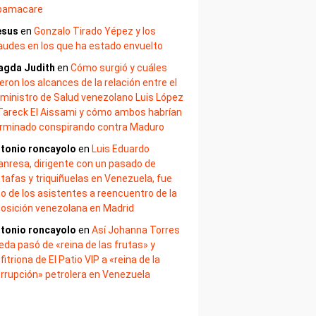
bamacare
esus
en
Gonzalo Tirado Yépez y los
audes en los que ha estado envuelto
agda Judith
en
Cómo surgió y cuáles
eron los alcances de la relación entre el
ministro de Salud venezolano Luis López
Tareck El Aissami y cómo ambos habrían
rminado conspirando contra Maduro
tonio roncayolo
en
Luis Eduardo
nresa, dirigente con un pasado de
tafas y triquiñuelas en Venezuela, fue
o de los asistentes a reencuentro de la
osición venezolana en Madrid
tonio roncayolo
en
Así Johanna Torres
eda pasó de «reina de las frutas» y
fitriona de El Patio VIP a «reina de la
rrupción» petrolera en Venezuela