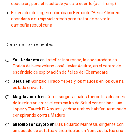
oposición, pero el resultado ya está escrito (por Trump)
El senador de origen colombiano Bernardo “Bernie” Moreno
abandonó a su hija violentada para tratar de salvar la
campaña republicana
Comentarios recientes
Yuli Urdaneta
en
LatinPro Insurance, la aseguradora en
Florida del venezolano José Javier Aguirre, en el centro de
escándalo de explotación de fallas del Obamacare
Jesus
en
Gonzalo Tirado Yépez y los fraudes en los que ha
estado envuelto
Magda Judith
en
Cómo surgió y cuáles fueron los alcances
de la relación entre el exministro de Salud venezolano Luis
López y Tareck El Aissami y cómo ambos habrían terminado
conspirando contra Maduro
antonio roncayolo
en
Luis Eduardo Manresa, dirigente con
un pasado de estafas y triquiñuelas en Venezuela, fue uno