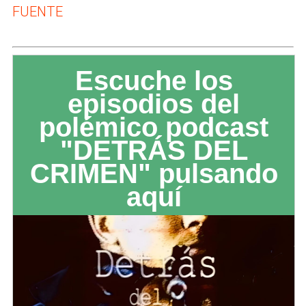
FUENTE
Escuche los
episodios del
polémico podcast
"DETRÁS DEL
CRIMEN" pulsando
aquí