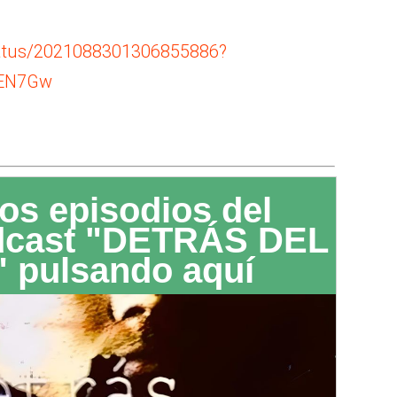
status/2021088301306855886?
qEN7Gw
os episodios del
dcast "DETRÁS DEL
 pulsando aquí