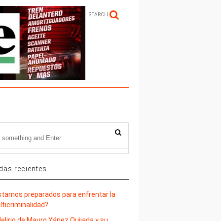
SEARCH
das recientes
stamos preparados para enfrentar la
lticriminalidad?
delirio de Mauro Yánez Quijada y su