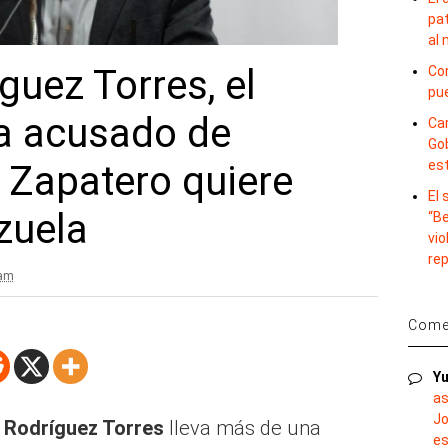
pat
al
guez Torres, el
Con
pu
ta acusado de
Car
Gob
es
e Zapatero quiere
El
zuela
“B
vio
re
 am
Comen
Yu
as
Jo
 Rodríguez Torres
lleva más de una
es