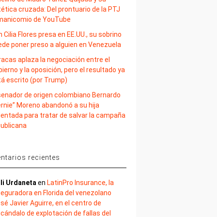
ética cruzada: Del prontuario de la PTJ
 manicomio de YouTube
 Cilia Flores presa en EE.UU., su sobrino
ede poner preso a alguien en Venezuela
acas aplaza la negociación entre el
ierno y la oposición, pero el resultado ya
tá escrito (por Trump)
 senador de origen colombiano Bernardo
ernie” Moreno abandonó a su hija
lentada para tratar de salvar la campaña
publicana
tarios recientes
li Urdaneta
en
LatinPro Insurance, la
eguradora en Florida del venezolano
sé Javier Aguirre, en el centro de
cándalo de explotación de fallas del