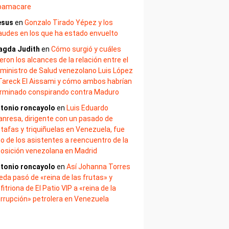
bamacare
esus
en
Gonzalo Tirado Yépez y los
audes en los que ha estado envuelto
agda Judith
en
Cómo surgió y cuáles
eron los alcances de la relación entre el
ministro de Salud venezolano Luis López
Tareck El Aissami y cómo ambos habrían
rminado conspirando contra Maduro
tonio roncayolo
en
Luis Eduardo
nresa, dirigente con un pasado de
tafas y triquiñuelas en Venezuela, fue
o de los asistentes a reencuentro de la
osición venezolana en Madrid
tonio roncayolo
en
Así Johanna Torres
eda pasó de «reina de las frutas» y
fitriona de El Patio VIP a «reina de la
rrupción» petrolera en Venezuela