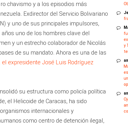
ro chavismo y a los episodios más
O
nezuela. Exdirector del Servicio Bolivariano
J
fr
IN) y uno de sus principales impulsores,
M
 años uno de los hombres clave del
fu
ex
imen y un estrecho colaborador de Nicolás
y 
ases de su mandato. Ahora es una de las
te
an
a
el expresidente José Luis Rodríguez
Ma
es
un
op
nsolidó su estructura como policía política
an
Oj
e, el Helicoide de Caracas, ha sido
an
organismos internacionales y
co
humanos como centro de detención ilegal,