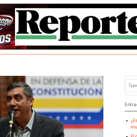
Entra
¿E
mu
El 