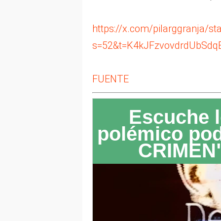
https://x.com/pilarggranja/
s=52&t=K4kJFzvovdrdUbSd
FUENTE
Escuche l
polémico po
CRIMEN"