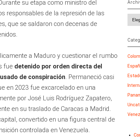
 Durante su etapa como ministro del
Arch
los responsables de la represión de las
Archi
es, que se saldaron con decenas de
nidos.
Categ
blicamente a Maduro y cuestionar el rumbo
Colom
s fue
detenido por orden directa del
Espa
cusado de conspiración
. Permaneció casi
Estad
Inter
que en 2023 fue excarcelado en una
Pana
mente por José Luis Rodríguez Zapatero,
Uncat
te en su traslado de Caracas a Madrid.
Venez
apital, convertido en una figura central de
nsición controlada en Venezuela.
Co