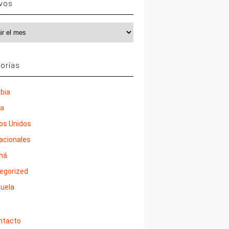
ivos
vos
orías
bia
ña
os Unidos
nacionales
má
egorized
uela
ntacto