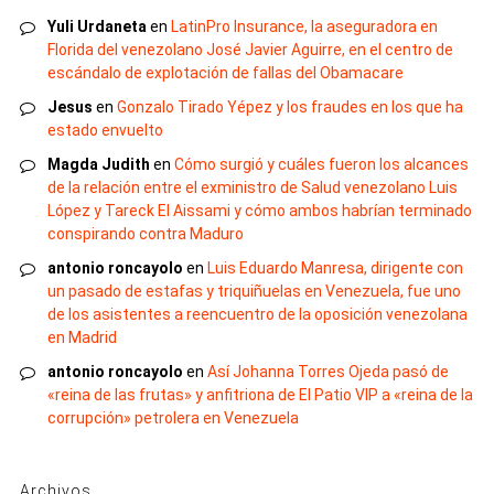
Yuli Urdaneta
en
LatinPro Insurance, la aseguradora en
Florida del venezolano José Javier Aguirre, en el centro de
escándalo de explotación de fallas del Obamacare
Jesus
en
Gonzalo Tirado Yépez y los fraudes en los que ha
estado envuelto
Magda Judith
en
Cómo surgió y cuáles fueron los alcances
de la relación entre el exministro de Salud venezolano Luis
López y Tareck El Aissami y cómo ambos habrían terminado
conspirando contra Maduro
antonio roncayolo
en
Luis Eduardo Manresa, dirigente con
un pasado de estafas y triquiñuelas en Venezuela, fue uno
de los asistentes a reencuentro de la oposición venezolana
en Madrid
antonio roncayolo
en
Así Johanna Torres Ojeda pasó de
«reina de las frutas» y anfitriona de El Patio VIP a «reina de la
corrupción» petrolera en Venezuela
Archivos