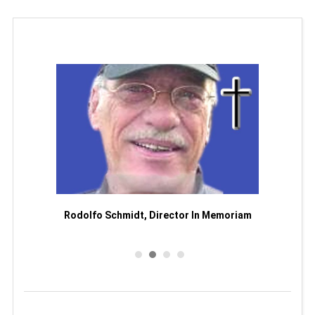
Man
or
Rodolfo Schmidt, Director In Memoriam