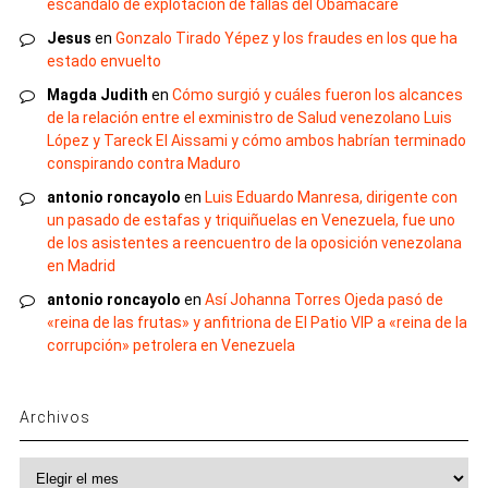
escándalo de explotación de fallas del Obamacare
Jesus
en
Gonzalo Tirado Yépez y los fraudes en los que ha
estado envuelto
Magda Judith
en
Cómo surgió y cuáles fueron los alcances
de la relación entre el exministro de Salud venezolano Luis
López y Tareck El Aissami y cómo ambos habrían terminado
conspirando contra Maduro
antonio roncayolo
en
Luis Eduardo Manresa, dirigente con
un pasado de estafas y triquiñuelas en Venezuela, fue uno
de los asistentes a reencuentro de la oposición venezolana
en Madrid
antonio roncayolo
en
Así Johanna Torres Ojeda pasó de
«reina de las frutas» y anfitriona de El Patio VIP a «reina de la
corrupción» petrolera en Venezuela
Archivos
Archivos