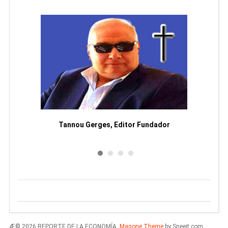
moriam
Tannou Gerges, Editor Fundador
Rodol
Æ© 2026 REPORTE DE LA ECONOMÍA.
Magone Theme
by Sneeit.com