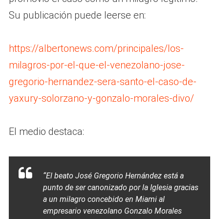
Su publicación puede leerse en:
https://albertonews.com/principales/los-
milagros-por-el-que-el-venezolano-jose-
gregorio-hernandez-sera-santo-el-caso-de-
yaxury-solorzano-y-gonzalo-morales-divo/
El medio destaca:
“El beato José Gregorio Hernández está a
punto de ser canonizado por la Iglesia gracias
a un milagro concebido en Miami al
empresario venezolano Gonzalo Morales