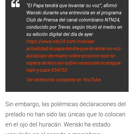
“El Papa tendrá que levantar su voz”, afirmó
Wenski durante una entrevista en el programa
Club de Prensa
del canal colombiano NTN24,
conducido por Trever, según tituló el medio en
su edición digital del día de ayer:
https://www.ntn24.com/noticias-
actualidad/el-papa-tendra-que-levantar-su-voz-
arzobispo-de-miami-sobre-posicion-que-se-
espera-de-leon-xiv-sobre-venezuela-nicaragua-
haiti-y-cuba-554753
Ver entrevista completa en YouTube
Sin embargo, las polémicas declaraciones del
prelado no han sido las únicas que lo colocan
en el ojo del huracán. Wenski ha estado