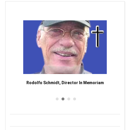
Man
or
Rodolfo Schmidt, Director In Memoriam