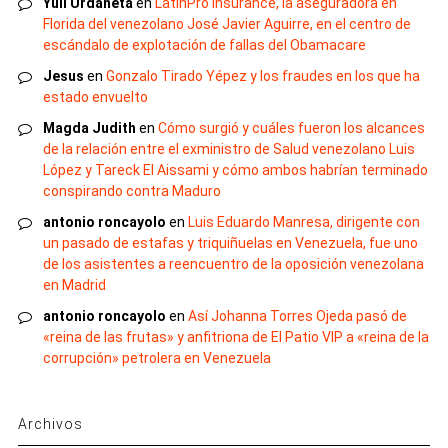
Yuli Urdaneta
en
LatinPro Insurance, la aseguradora en
Florida del venezolano José Javier Aguirre, en el centro de
escándalo de explotación de fallas del Obamacare
Jesus
en
Gonzalo Tirado Yépez y los fraudes en los que ha
estado envuelto
Magda Judith
en
Cómo surgió y cuáles fueron los alcances
de la relación entre el exministro de Salud venezolano Luis
López y Tareck El Aissami y cómo ambos habrían terminado
conspirando contra Maduro
antonio roncayolo
en
Luis Eduardo Manresa, dirigente con
un pasado de estafas y triquiñuelas en Venezuela, fue uno
de los asistentes a reencuentro de la oposición venezolana
en Madrid
antonio roncayolo
en
Así Johanna Torres Ojeda pasó de
«reina de las frutas» y anfitriona de El Patio VIP a «reina de la
corrupción» petrolera en Venezuela
Archivos