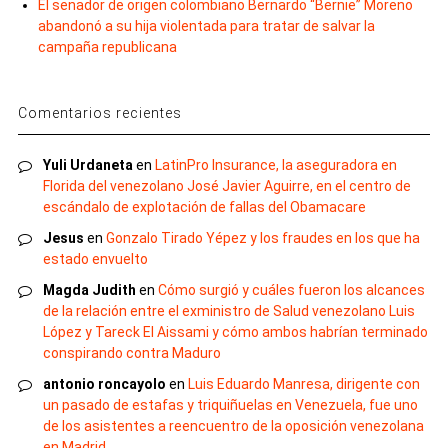
El senador de origen colombiano Bernardo “Bernie” Moreno
abandonó a su hija violentada para tratar de salvar la
campaña republicana
Comentarios recientes
Yuli Urdaneta
en
LatinPro Insurance, la aseguradora en
Florida del venezolano José Javier Aguirre, en el centro de
escándalo de explotación de fallas del Obamacare
Jesus
en
Gonzalo Tirado Yépez y los fraudes en los que ha
estado envuelto
Magda Judith
en
Cómo surgió y cuáles fueron los alcances
de la relación entre el exministro de Salud venezolano Luis
López y Tareck El Aissami y cómo ambos habrían terminado
conspirando contra Maduro
antonio roncayolo
en
Luis Eduardo Manresa, dirigente con
un pasado de estafas y triquiñuelas en Venezuela, fue uno
de los asistentes a reencuentro de la oposición venezolana
en Madrid