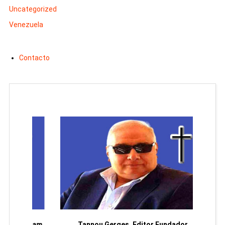
Uncategorized
Venezuela
Contacto
moriam
Tannou Gerges, Editor Fundador
Rodol