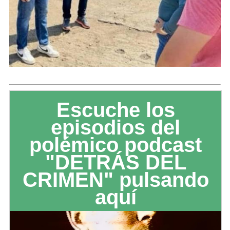
Escuche los
episodios del
polémico podcast
"DETRÁS DEL
CRIMEN" pulsando
aquí