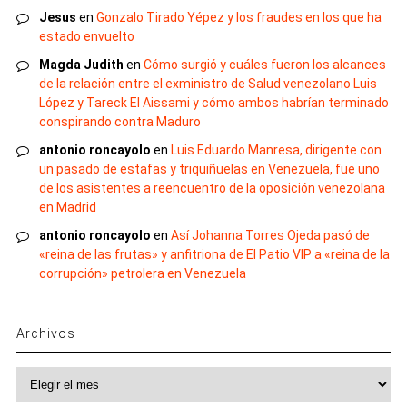
Jesus
en
Gonzalo Tirado Yépez y los fraudes en los que ha
estado envuelto
Magda Judith
en
Cómo surgió y cuáles fueron los alcances
de la relación entre el exministro de Salud venezolano Luis
López y Tareck El Aissami y cómo ambos habrían terminado
conspirando contra Maduro
antonio roncayolo
en
Luis Eduardo Manresa, dirigente con
un pasado de estafas y triquiñuelas en Venezuela, fue uno
de los asistentes a reencuentro de la oposición venezolana
en Madrid
antonio roncayolo
en
Así Johanna Torres Ojeda pasó de
«reina de las frutas» y anfitriona de El Patio VIP a «reina de la
corrupción» petrolera en Venezuela
Archivos
Archivos