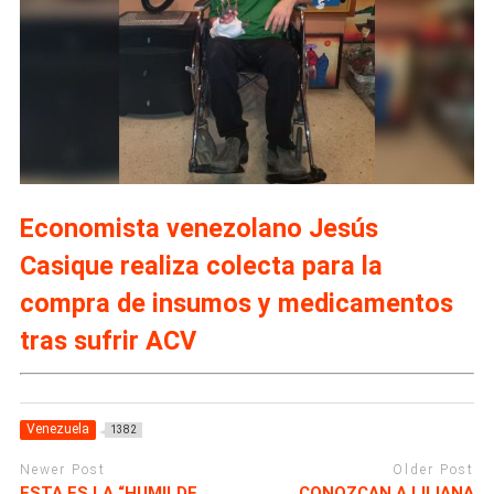
Economista venezolano Jesús
Casique realiza colecta para la
compra de insumos y medicamentos
tras sufrir ACV
Venezuela
1382
Newer Post
Older Post
ESTA ES LA “HUMILDE
CONOZCAN A LILIANA