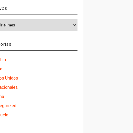
ivos
vos
orías
bia
ña
os Unidos
nacionales
má
egorized
uela