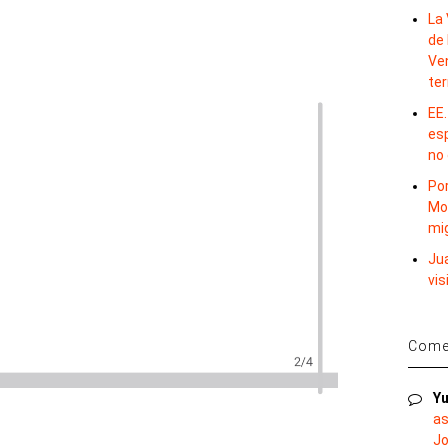
La 
de 
Ve
te
EE.
es
no
Por
Mo
mi
Ju
vis
Comen
Yu
as
Jo