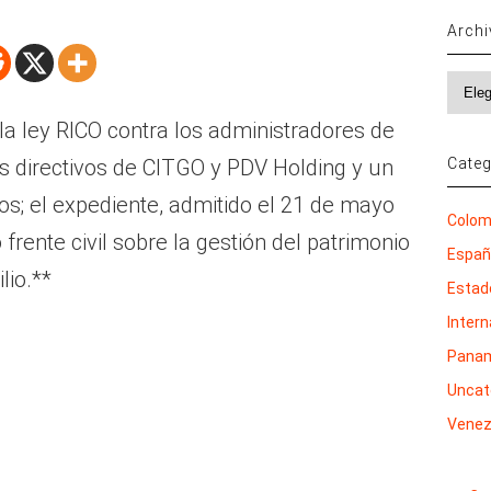
Arch
Archi
a ley RICO contra los administradores de
Categ
s directivos de CITGO y PDV Holding y un
s; el expediente, admitido el 21 de mayo
Colom
rente civil sobre la gestión del patrimonio
Espa
lio.**
Estad
Inter
Pana
Uncat
Venez