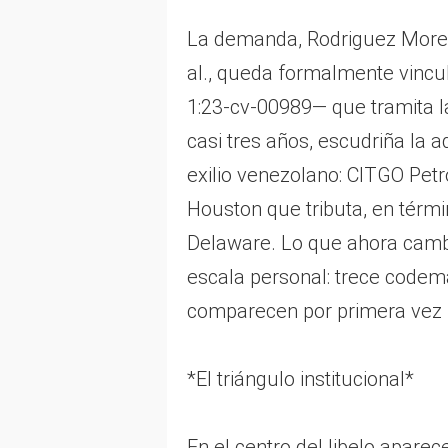
La demanda, Rodriguez Moreno
al., queda formalmente vincul
1:23-cv-00989— que tramita la
casi tres años, escudriña la a
exilio venezolano: CITGO Petr
Houston que tributa, en térmi
Delaware. Lo que ahora cambi
escala personal: trece codema
comparecen por primera vez 
*El triángulo institucional*
En el centro del libelo apare