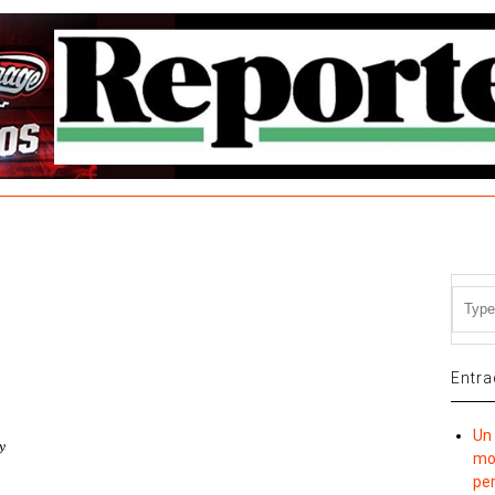
Entra
Un 
mov
per