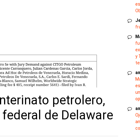
es
O
J
fr
M
fu
ex
y 
te
an
Ma
es
un
nterinato petrolero,
op
an
a federal de Delaware
Oj
an
co