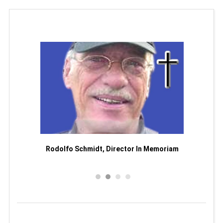
or
Rodolfo Schmidt, Director In Memoriam
Man