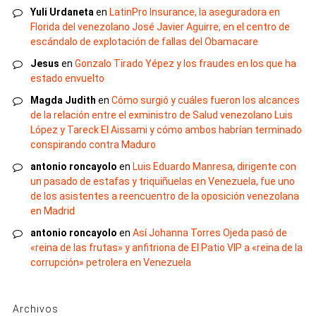
Yuli Urdaneta
en
LatinPro Insurance, la aseguradora en
Florida del venezolano José Javier Aguirre, en el centro de
escándalo de explotación de fallas del Obamacare
Jesus
en
Gonzalo Tirado Yépez y los fraudes en los que ha
estado envuelto
Magda Judith
en
Cómo surgió y cuáles fueron los alcances
de la relación entre el exministro de Salud venezolano Luis
López y Tareck El Aissami y cómo ambos habrían terminado
conspirando contra Maduro
antonio roncayolo
en
Luis Eduardo Manresa, dirigente con
un pasado de estafas y triquiñuelas en Venezuela, fue uno
de los asistentes a reencuentro de la oposición venezolana
en Madrid
antonio roncayolo
en
Así Johanna Torres Ojeda pasó de
«reina de las frutas» y anfitriona de El Patio VIP a «reina de la
corrupción» petrolera en Venezuela
Archivos