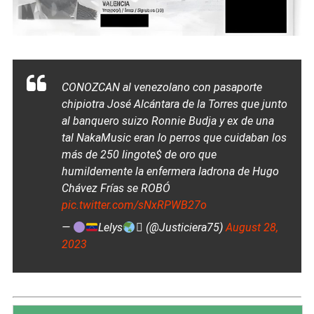
CONOZCAN al venezolano con pasaporte
chipiotra José Alcántara de la Torres que junto
al banquero suizo Ronnie Budja y ex de una
tal NakaMusic eran lo perros que cuidaban los
más de 250 lingote$ de oro que
humildemente la enfermera ladrona de Hugo
Chávez Frías se ROBÓ
pic.twitter.com/sNxRPWB27o
—
Lelys
 (@Justiciera75)
August 28,
2023