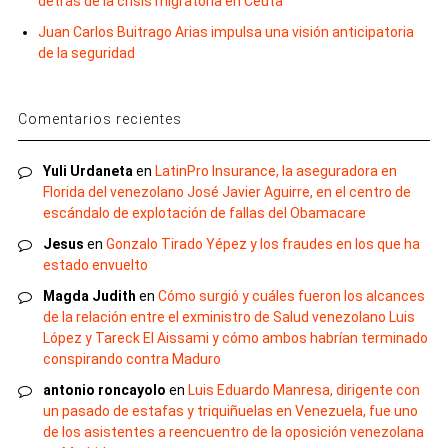
detrás de la crisis migratoria en Ceuta
Juan Carlos Buitrago Arias impulsa una visión anticipatoria
de la seguridad
Comentarios recientes
Yuli Urdaneta
en
LatinPro Insurance, la aseguradora en
Florida del venezolano José Javier Aguirre, en el centro de
escándalo de explotación de fallas del Obamacare
Jesus
en
Gonzalo Tirado Yépez y los fraudes en los que ha
estado envuelto
Magda Judith
en
Cómo surgió y cuáles fueron los alcances
de la relación entre el exministro de Salud venezolano Luis
López y Tareck El Aissami y cómo ambos habrían terminado
conspirando contra Maduro
antonio roncayolo
en
Luis Eduardo Manresa, dirigente con
un pasado de estafas y triquiñuelas en Venezuela, fue uno
de los asistentes a reencuentro de la oposición venezolana