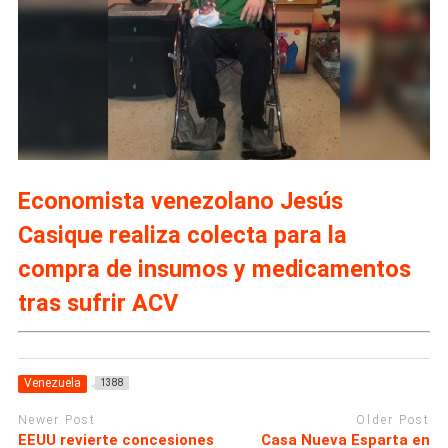
Economista venezolano Jesús
Casique realiza colecta para la
compra de insumos y medicamentos
tras sufrir ACV
Venezuela
1388
Newer Post
Older Post
EEUU revierte concesiones
Casa Nueva Esparta en