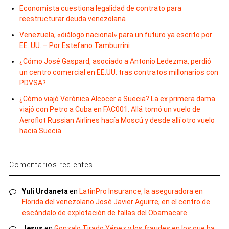
Economista cuestiona legalidad de contrato para
reestructurar deuda venezolana
Venezuela, «diálogo nacional» para un futuro ya escrito por
EE. UU. – Por Estefano Tamburrini
¿Cómo José Gaspard, asociado a Antonio Ledezma, perdió
un centro comercial en EE.UU. tras contratos millonarios con
PDVSA?
¿Cómo viajó Verónica Alcocer a Suecia? La ex primera dama
viajó con Petro a Cuba en FAC001. Allá tomó un vuelo de
Aeroflot Russian Airlines hacía Moscú y desde allí otro vuelo
hacia Suecia
Comentarios recientes
Yuli Urdaneta
en
LatinPro Insurance, la aseguradora en
Florida del venezolano José Javier Aguirre, en el centro de
escándalo de explotación de fallas del Obamacare
Jesus
en
Gonzalo Tirado Yépez y los fraudes en los que ha