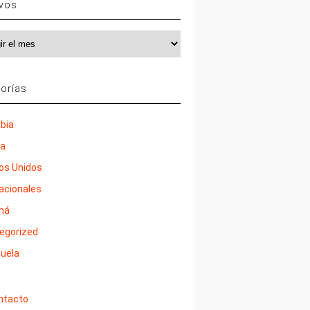
ivos
vos
orías
bia
ña
os Unidos
nacionales
má
egorized
uela
ntacto