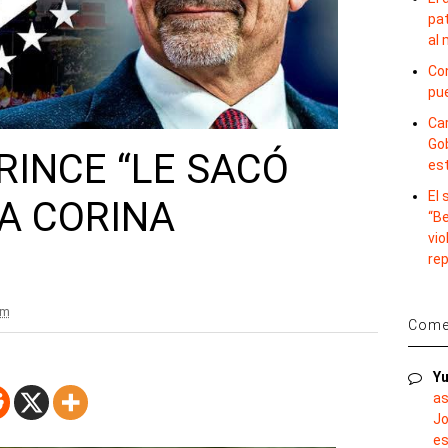
pat
al
Con
pu
Car
Gob
RINCE “LE SACÓ
es
El
ÍA CORINA
“B
vio
re
am
Comen
Yu
as
Jo
es