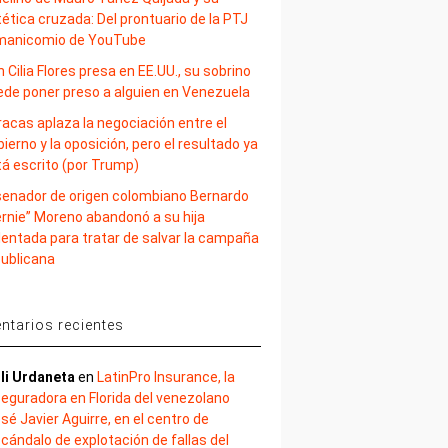
ética cruzada: Del prontuario de la PTJ
 manicomio de YouTube
 Cilia Flores presa en EE.UU., su sobrino
ede poner preso a alguien en Venezuela
acas aplaza la negociación entre el
ierno y la oposición, pero el resultado ya
tá escrito (por Trump)
 senador de origen colombiano Bernardo
ernie” Moreno abandonó a su hija
lentada para tratar de salvar la campaña
publicana
tarios recientes
li Urdaneta
en
LatinPro Insurance, la
eguradora en Florida del venezolano
sé Javier Aguirre, en el centro de
cándalo de explotación de fallas del