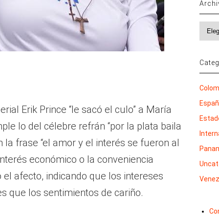
Arch
Archi
Categ
Colom
Espa
rial Erik Prince “le sacó el culo” a María
Estad
e lo del célebre refrán “por la plata baila
Inter
la frase “el amor y el interés se fueron al
Pana
 interés económico o la conveniencia
Uncat
 el afecto, indicando que los intereses
Venez
s que los sentimientos de cariño.
Co