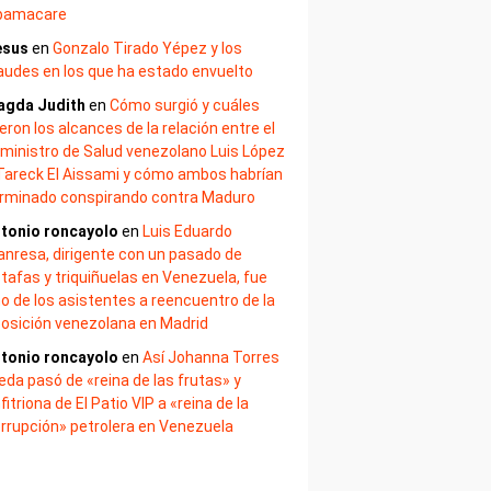
bamacare
esus
en
Gonzalo Tirado Yépez y los
audes en los que ha estado envuelto
agda Judith
en
Cómo surgió y cuáles
eron los alcances de la relación entre el
ministro de Salud venezolano Luis López
Tareck El Aissami y cómo ambos habrían
rminado conspirando contra Maduro
tonio roncayolo
en
Luis Eduardo
nresa, dirigente con un pasado de
tafas y triquiñuelas en Venezuela, fue
o de los asistentes a reencuentro de la
osición venezolana en Madrid
tonio roncayolo
en
Así Johanna Torres
eda pasó de «reina de las frutas» y
fitriona de El Patio VIP a «reina de la
rrupción» petrolera en Venezuela