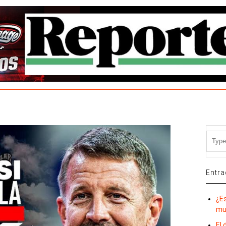
Entra
¿E
mu
El 