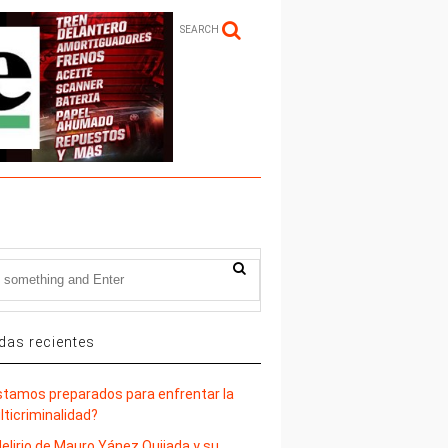
SEARCH
das recientes
stamos preparados para enfrentar la
lticriminalidad?
delirio de Mauro Yánez Quijada y su