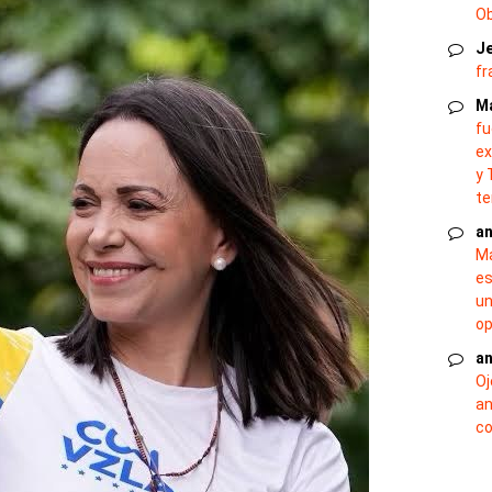
O
J
fr
M
fu
ex
y 
te
an
Ma
es
un
op
an
Oj
an
co