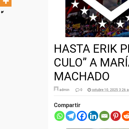
HASTA ERIK P
CULO” A MAR
MACHADO
admin
0
octubre 10, 2025 3:26 
Compartir