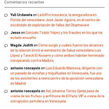
Comentarios recientes
Yuli Urdaneta
en
LatinPro Insurance, la aseguradora en
Florida del venezolano José Javier Aguirre, en el centro de
escándalo de explotación de fallas del Obamacare
Jesus
en
Gonzalo Tirado Yépez y los fraudes en los que ha
estado envuelto
Magda Judith
en
Cómo surgió y cuáles fueron los alcances
de la relación entre el exministro de Salud venezolano Luis
López y Tareck El Aissami y cómo ambos habrían terminado
conspirando contra Maduro
antonio roncayolo
en
Luis Eduardo Manresa, dirigente con
un pasado de estafas y triquiñuelas en Venezuela, fue uno
de los asistentes a reencuentro de la oposición venezolana
en Madrid
antonio roncayolo
en
Así Johanna Torres Ojeda pasó de
«reina de las frutas» y anfitriona de El Patio VIP a «reina de la
corrupción» petrolera en Venezuela