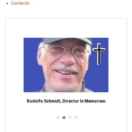
Contacto
Man
or
Rodolfo Schmidt, Director In Memoriam