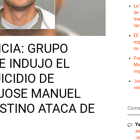
La 
de 
Ve
te
EE.
es
CIA: GRUPO
no
Por
E INDUJO EL
Mo
mi
ICIDIO DE
Ju
vis
JOSE MANUEL
STINO ATACA DE
Comen
Yu
as
Jo