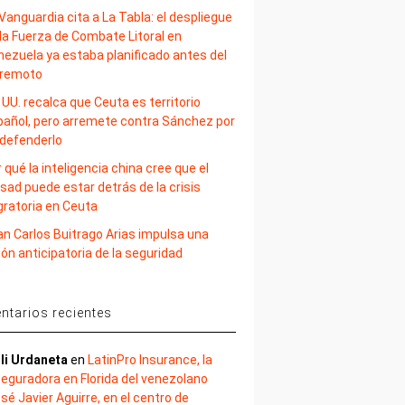
Vanguardia cita a La Tabla: el despliegue
la Fuerza de Combate Litoral en
nezuela ya estaba planificado antes del
rremoto
 UU. recalca que Ceuta es territorio
pañol, pero arremete contra Sánchez por
 defenderlo
 qué la inteligencia china cree que el
sad puede estar detrás de la crisis
gratoria en Ceuta
an Carlos Buitrago Arias impulsa una
ión anticipatoria de la seguridad
tarios recientes
li Urdaneta
en
LatinPro Insurance, la
eguradora en Florida del venezolano
sé Javier Aguirre, en el centro de