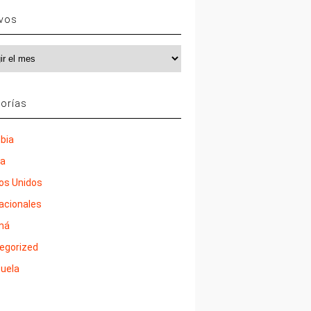
ivos
vos
orías
bia
ña
os Unidos
nacionales
má
egorized
uela