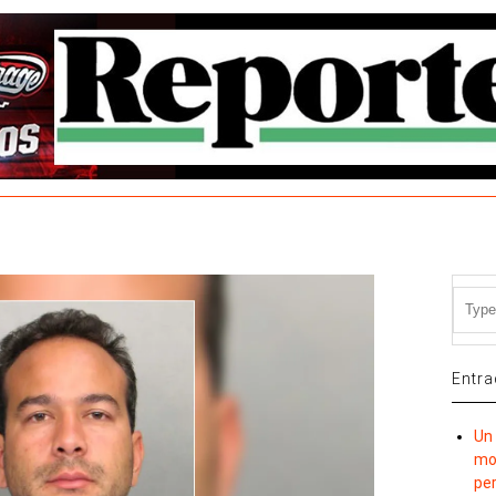
Entra
Un 
mov
per