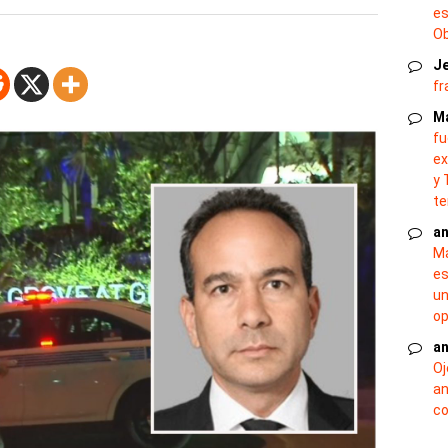
es
O
J
fr
M
fu
ex
y 
te
an
Ma
es
un
op
an
Oj
an
co