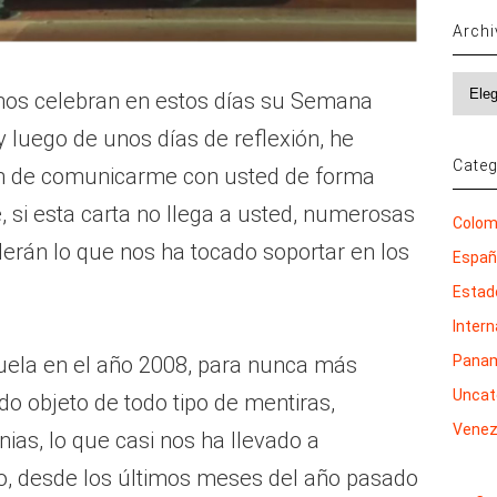
Arch
Archi
nos celebran en estos días su Semana
y luego de unos días de reflexión, he
Categ
ón de comunicarme con usted de forma
, si esta carta no llega a usted, numerosas
Colom
derán lo que nos ha tocado soportar en los
Espa
Estad
Inter
Pana
ela en el año 2008, para nunca más
Uncat
do objeto de todo tipo de mentiras,
Venez
nias, lo que casi nos ha llevado a
, desde los últimos meses del año pasado