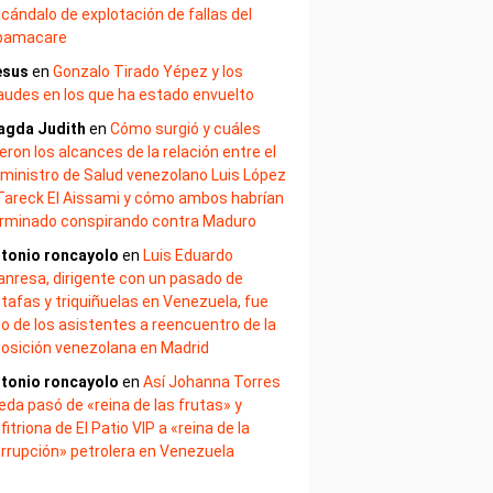
cándalo de explotación de fallas del
bamacare
esus
en
Gonzalo Tirado Yépez y los
audes en los que ha estado envuelto
agda Judith
en
Cómo surgió y cuáles
eron los alcances de la relación entre el
ministro de Salud venezolano Luis López
Tareck El Aissami y cómo ambos habrían
rminado conspirando contra Maduro
tonio roncayolo
en
Luis Eduardo
nresa, dirigente con un pasado de
tafas y triquiñuelas en Venezuela, fue
o de los asistentes a reencuentro de la
osición venezolana en Madrid
tonio roncayolo
en
Así Johanna Torres
eda pasó de «reina de las frutas» y
fitriona de El Patio VIP a «reina de la
rrupción» petrolera en Venezuela