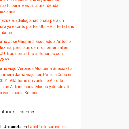
ntrato para reestructurar deuda
nezolana
nezuela, «diálogo nacional» para un
uro ya escrito por EE. UU. – Por Estefano
mburrini
ómo José Gaspard, asociado a Antonio
dezma, perdió un centro comercial en
UU. tras contratos millonarios con
VSA?
ómo viajó Verónica Alcocer a Suecia? La
 primera dama viajó con Petro a Cuba en
001. Allá tomó un vuelo de Aeroflot
sian Airlines hacía Moscú y desde allí
o vuelo hacia Suecia
tarios recientes
li Urdaneta
en
LatinPro Insurance, la