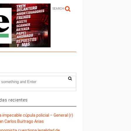
SEARCH
das recientes
 impecable cúpula policial – General (r)
an Carlos Buitrago Arias
onomista cuestiona legalidad de