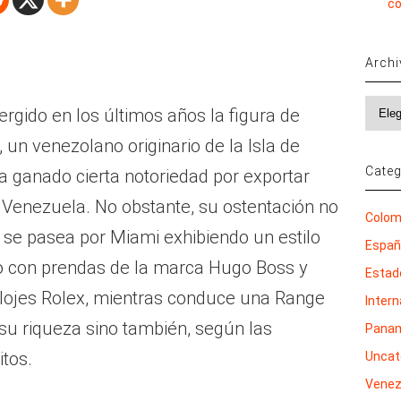
co
Arch
Archi
rgido en los últimos años la figura de
n venezolano originario de la Isla de
Categ
ha ganado cierta notoriedad por exportar
 Venezuela. No obstante, su ostentación no
Colom
 se pasea por Miami exhibiendo un estilo
Espa
do con prendas de la marca Hugo Boss y
Estad
ojes Rolex, mientras conduce una Range
Inter
su riqueza sino también, según las
Pana
itos.
Uncat
Venez