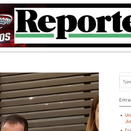
Entra
Una
Ju
Ec