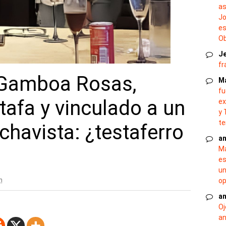
as
Jo
es
O
J
fr
 Gamboa Rosas,
M
fu
afa y vinculado a un
ex
y 
te
havista: ¿testaferro
an
Ma
es
un
op
m
an
Oj
an