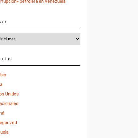
rrupción» petrolera en Venezuela
ivos
vos
orías
bia
ña
os Unidos
nacionales
má
egorized
uela