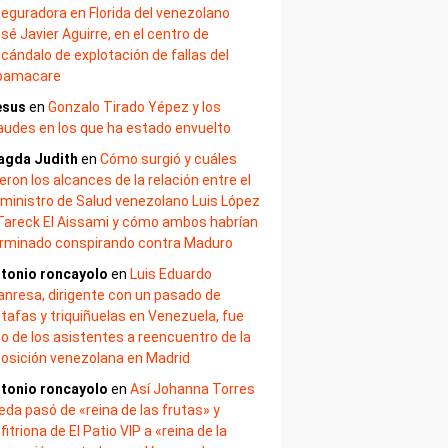
eguradora en Florida del venezolano
sé Javier Aguirre, en el centro de
cándalo de explotación de fallas del
bamacare
esus
en
Gonzalo Tirado Yépez y los
audes en los que ha estado envuelto
agda Judith
en
Cómo surgió y cuáles
eron los alcances de la relación entre el
ministro de Salud venezolano Luis López
Tareck El Aissami y cómo ambos habrían
rminado conspirando contra Maduro
tonio roncayolo
en
Luis Eduardo
nresa, dirigente con un pasado de
tafas y triquiñuelas en Venezuela, fue
o de los asistentes a reencuentro de la
osición venezolana en Madrid
tonio roncayolo
en
Así Johanna Torres
eda pasó de «reina de las frutas» y
fitriona de El Patio VIP a «reina de la