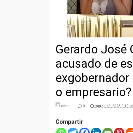
Gerardo José
acusado de est
exgobernador c
o empresario?
admin
0
marzo 12, 2025 9:18 p
Compartir