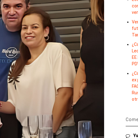
co
ve
Ve
fut
Ta
¿C
Le
EE.
PD
¿C
ex
FAC
Rus
otr
Comen
Yu