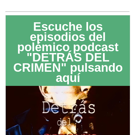
Escuche los
episodios del
polémico podcast
"DETRÁS DEL
CRIMEN" pulsando
aquí