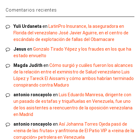
Comentarios recientes
Yuli Urdaneta
en
LatinPro Insurance, la aseguradora en
Florida del venezolano José Javier Aguirre, en el centro de
escándalo de explotación de fallas del Obamacare
Jesus
en
Gonzalo Tirado Yépez y los fraudes en los que ha
estado envuelto
Magda Judith
en
Cómo surgió y cuáles fueron los alcances
de la relación entre el exministro de Salud venezolano Luis
López y Tareck El Aissami y cómo ambos habrían terminado
conspirando contra Maduro
antonio roncayolo
en
Luis Eduardo Manresa, dirigente con
un pasado de estafas y triquiñuelas en Venezuela, fue uno
de los asistentes a reencuentro de la oposición venezolana
en Madrid
antonio roncayolo
en
Así Johanna Torres Ojeda pasó de
«reina de las frutas» y anfitriona de El Patio VIP a «reina de la
corrupción» petrolera en Venezuela