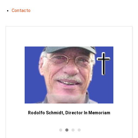
Contacto
Man
or
Rodolfo Schmidt, Director In Memoriam