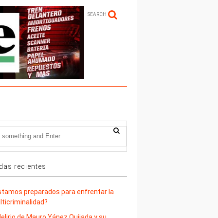
SEARCH
das recientes
stamos preparados para enfrentar la
lticriminalidad?
delirio de Mauro Yánez Quijada y su