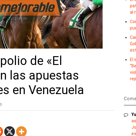
pat
al
Con
pu
Car
Gob
es
polio de «El
El
“B
n las apuestas
vio
re
les en Venezuela
Comen
m
Yu
as
Jo
es