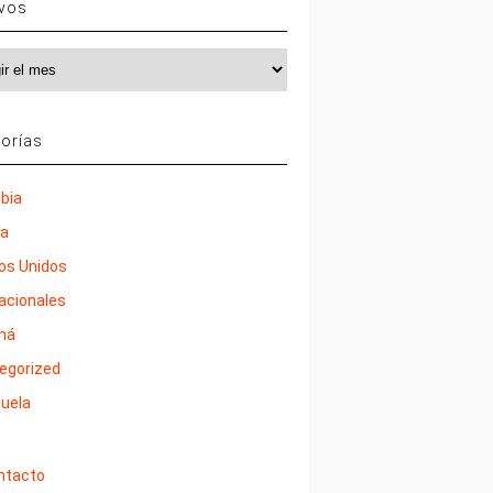
ivos
vos
orías
bia
ña
os Unidos
nacionales
má
egorized
uela
ntacto