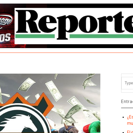
Entra
¿E
mu
El 