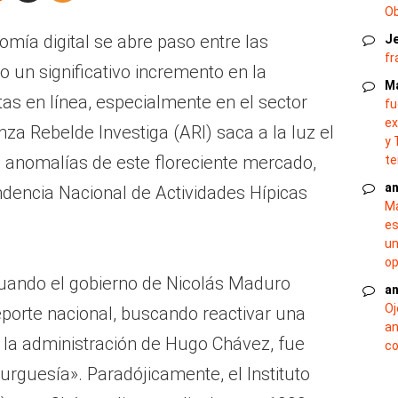
O
mía digital se abre paso entre las
J
fr
o un significativo incremento en la
M
as en línea, especialmente en el sector
fu
ex
anza Rebelde Investiga (ARI) saca a la luz el
y 
s anomalías de este floreciente mercado,
te
an
ndencia Nacional de Actividades Hípicas
Ma
es
un
op
uando el gobierno de Nicolás Maduro
an
Oj
porte nacional, buscando reactivar una
an
o la administración de Hugo Chávez, fue
co
burguesía». Paradójicamente, el Instituto