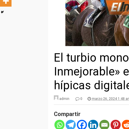
El turbio mono
Inmejorable» e
hípicas digita
admin
0
marzo 26, 2024 1:48 a
Compartir