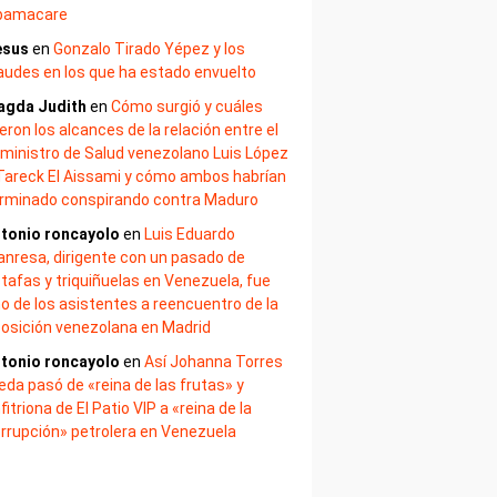
bamacare
esus
en
Gonzalo Tirado Yépez y los
audes en los que ha estado envuelto
agda Judith
en
Cómo surgió y cuáles
eron los alcances de la relación entre el
ministro de Salud venezolano Luis López
Tareck El Aissami y cómo ambos habrían
rminado conspirando contra Maduro
tonio roncayolo
en
Luis Eduardo
nresa, dirigente con un pasado de
tafas y triquiñuelas en Venezuela, fue
o de los asistentes a reencuentro de la
osición venezolana en Madrid
tonio roncayolo
en
Así Johanna Torres
eda pasó de «reina de las frutas» y
fitriona de El Patio VIP a «reina de la
rrupción» petrolera en Venezuela