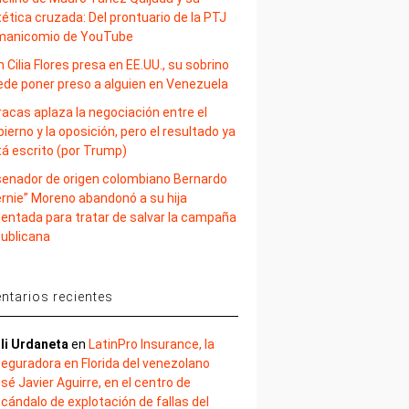
ética cruzada: Del prontuario de la PTJ
 manicomio de YouTube
 Cilia Flores presa en EE.UU., su sobrino
ede poner preso a alguien en Venezuela
acas aplaza la negociación entre el
ierno y la oposición, pero el resultado ya
tá escrito (por Trump)
 senador de origen colombiano Bernardo
ernie” Moreno abandonó a su hija
lentada para tratar de salvar la campaña
publicana
tarios recientes
li Urdaneta
en
LatinPro Insurance, la
eguradora en Florida del venezolano
sé Javier Aguirre, en el centro de
cándalo de explotación de fallas del