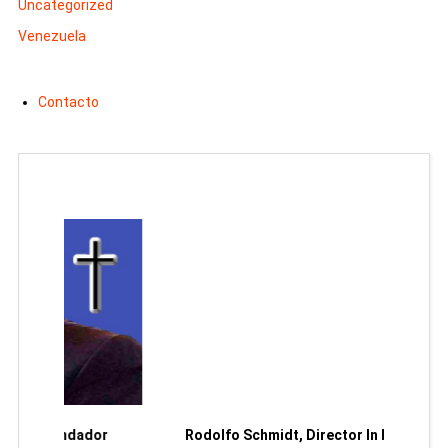
Uncategorized
Venezuela
Contacto
Man
or
Rodolfo Schmidt, Director In Memoriam