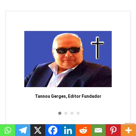
moriam
Tannou Gerges, Editor Fundador
Rodol