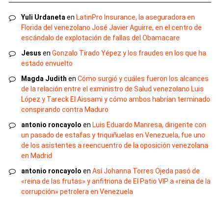
Yuli Urdaneta
en
LatinPro Insurance, la aseguradora en
Florida del venezolano José Javier Aguirre, en el centro de
escándalo de explotación de fallas del Obamacare
Jesus
en
Gonzalo Tirado Yépez y los fraudes en los que ha
estado envuelto
Magda Judith
en
Cómo surgió y cuáles fueron los alcances
de la relación entre el exministro de Salud venezolano Luis
López y Tareck El Aissami y cómo ambos habrían terminado
conspirando contra Maduro
antonio roncayolo
en
Luis Eduardo Manresa, dirigente con
un pasado de estafas y triquiñuelas en Venezuela, fue uno
de los asistentes a reencuentro de la oposición venezolana
en Madrid
antonio roncayolo
en
Así Johanna Torres Ojeda pasó de
«reina de las frutas» y anfitriona de El Patio VIP a «reina de la
corrupción» petrolera en Venezuela