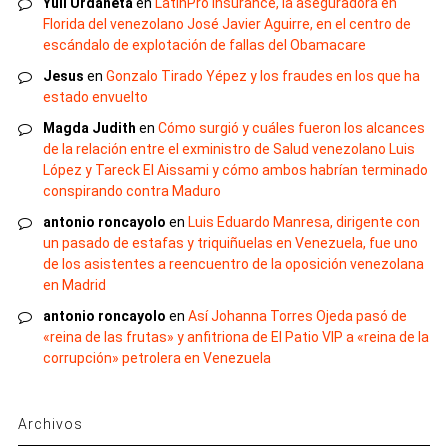
Yuli Urdaneta
en
LatinPro Insurance, la aseguradora en
Florida del venezolano José Javier Aguirre, en el centro de
escándalo de explotación de fallas del Obamacare
Jesus
en
Gonzalo Tirado Yépez y los fraudes en los que ha
estado envuelto
Magda Judith
en
Cómo surgió y cuáles fueron los alcances
de la relación entre el exministro de Salud venezolano Luis
López y Tareck El Aissami y cómo ambos habrían terminado
conspirando contra Maduro
antonio roncayolo
en
Luis Eduardo Manresa, dirigente con
un pasado de estafas y triquiñuelas en Venezuela, fue uno
de los asistentes a reencuentro de la oposición venezolana
en Madrid
antonio roncayolo
en
Así Johanna Torres Ojeda pasó de
«reina de las frutas» y anfitriona de El Patio VIP a «reina de la
corrupción» petrolera en Venezuela
Archivos