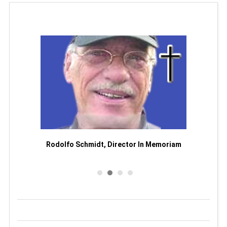
Man
or
Rodolfo Schmidt, Director In Memoriam