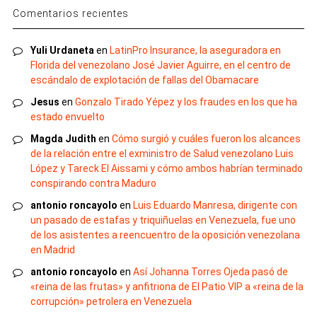
Comentarios recientes
Yuli Urdaneta
en
LatinPro Insurance, la aseguradora en
Florida del venezolano José Javier Aguirre, en el centro de
escándalo de explotación de fallas del Obamacare
Jesus
en
Gonzalo Tirado Yépez y los fraudes en los que ha
estado envuelto
Magda Judith
en
Cómo surgió y cuáles fueron los alcances
de la relación entre el exministro de Salud venezolano Luis
López y Tareck El Aissami y cómo ambos habrían terminado
conspirando contra Maduro
antonio roncayolo
en
Luis Eduardo Manresa, dirigente con
un pasado de estafas y triquiñuelas en Venezuela, fue uno
de los asistentes a reencuentro de la oposición venezolana
en Madrid
antonio roncayolo
en
Así Johanna Torres Ojeda pasó de
«reina de las frutas» y anfitriona de El Patio VIP a «reina de la
corrupción» petrolera en Venezuela