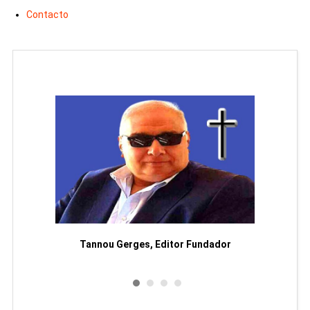
Contacto
moriam
Tannou Gerges, Editor Fundador
Rodol