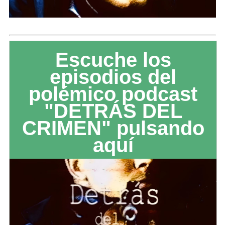
Escuche los
episodios del
polémico podcast
"DETRÁS DEL
CRIMEN" pulsando
aquí