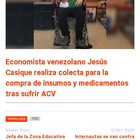
Economista venezolano Jesús
Casique realiza colecta para la
compra de insumos y medicamentos
tras sufrir ACV
Venezuela
1382
Newer Post
Older Post
Jefa de la Zona Educativa
Internautas se van contra