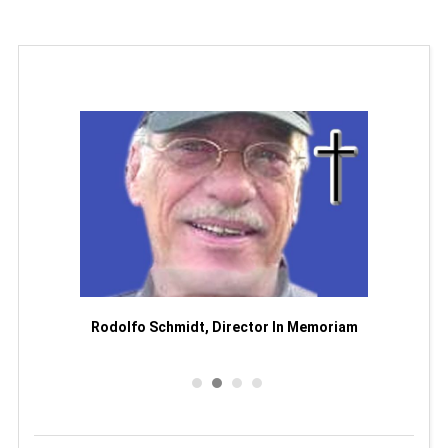
Man
or
Rodolfo Schmidt, Director In Memoriam