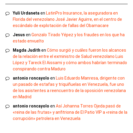
Yuli Urdaneta
en
LatinPro Insurance, la aseguradora en
Florida del venezolano José Javier Aguirre, en el centro de
escándalo de explotación de fallas del Obamacare
Jesus
en
Gonzalo Tirado Yépez y los fraudes en los que ha
estado envuelto
Magda Judith
en
Cómo surgió y cuáles fueron los alcances
de la relación entre el exministro de Salud venezolano Luis
López y Tareck El Aissami y cómo ambos habrían terminado
conspirando contra Maduro
antonio roncayolo
en
Luis Eduardo Manresa, dirigente con
un pasado de estafas y triquiñuelas en Venezuela, fue uno
de los asistentes a reencuentro de la oposición venezolana
en Madrid
antonio roncayolo
en
Así Johanna Torres Ojeda pasó de
«reina de las frutas» y anfitriona de El Patio VIP a «reina de la
corrupción» petrolera en Venezuela