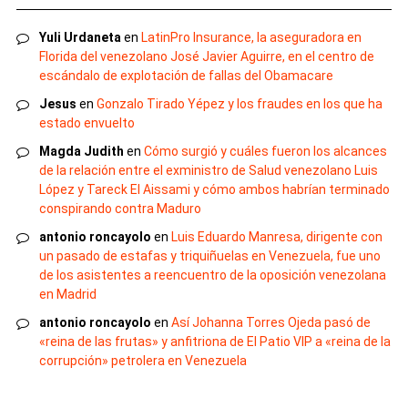
Yuli Urdaneta
en
LatinPro Insurance, la aseguradora en
Florida del venezolano José Javier Aguirre, en el centro de
escándalo de explotación de fallas del Obamacare
Jesus
en
Gonzalo Tirado Yépez y los fraudes en los que ha
estado envuelto
Magda Judith
en
Cómo surgió y cuáles fueron los alcances
de la relación entre el exministro de Salud venezolano Luis
López y Tareck El Aissami y cómo ambos habrían terminado
conspirando contra Maduro
antonio roncayolo
en
Luis Eduardo Manresa, dirigente con
un pasado de estafas y triquiñuelas en Venezuela, fue uno
de los asistentes a reencuentro de la oposición venezolana
en Madrid
antonio roncayolo
en
Así Johanna Torres Ojeda pasó de
«reina de las frutas» y anfitriona de El Patio VIP a «reina de la
corrupción» petrolera en Venezuela