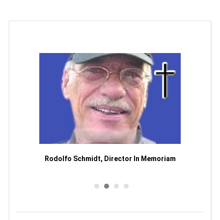
Man
or
Rodolfo Schmidt, Director In Memoriam