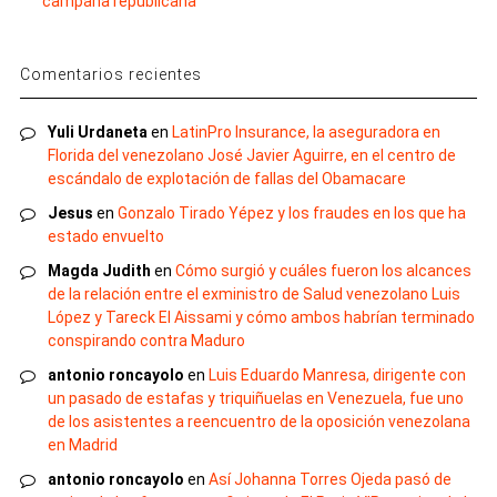
campaña republicana
Comentarios recientes
Yuli Urdaneta
en
LatinPro Insurance, la aseguradora en
Florida del venezolano José Javier Aguirre, en el centro de
escándalo de explotación de fallas del Obamacare
Jesus
en
Gonzalo Tirado Yépez y los fraudes en los que ha
estado envuelto
Magda Judith
en
Cómo surgió y cuáles fueron los alcances
de la relación entre el exministro de Salud venezolano Luis
López y Tareck El Aissami y cómo ambos habrían terminado
conspirando contra Maduro
antonio roncayolo
en
Luis Eduardo Manresa, dirigente con
un pasado de estafas y triquiñuelas en Venezuela, fue uno
de los asistentes a reencuentro de la oposición venezolana
en Madrid
antonio roncayolo
en
Así Johanna Torres Ojeda pasó de