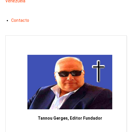
Venezuela
Contacto
moriam
Tannou Gerges, Editor Fundador
Rodol