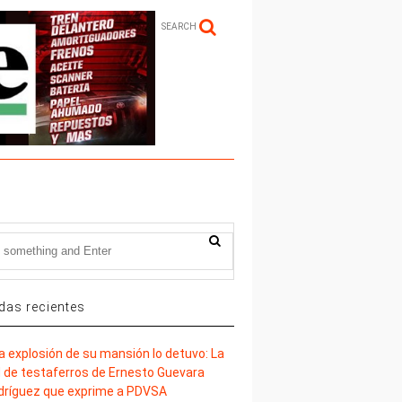
SEARCH
das recientes
la explosión de su mansión lo detuvo: La
d de testaferros de Ernesto Guevara
dríguez que exprime a PDVSA