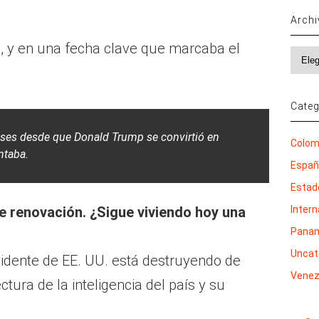
Arch
o, y en una fecha clave que marcaba el
Archi
Categ
es desde que Donald Trump se convirtió en
Colom
ntaba.
Espa
Estad
Inter
e renovación. ¿Sigue viviendo hoy una
Pana
Uncat
esidente de EE. UU. está destruyendo de
Venez
tura de la inteligencia del país y su