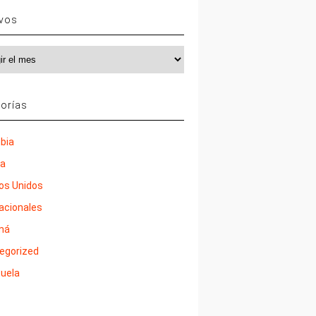
ivos
vos
orías
bia
ña
os Unidos
nacionales
má
egorized
uela