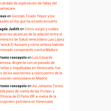
cándalo de explotación de fallas del
bamacare
esus
en
Gonzalo Tirado Yépez y los
audes en los que ha estado envuelto
agda Judith
en
Cómo surgió y cuáles
eron los alcances de la relación entre el
ministro de Salud venezolano Luis López
Tareck El Aissami y cómo ambos habrían
rminado conspirando contra Maduro
tonio roncayolo
en
Luis Eduardo
nresa, dirigente con un pasado de
tafas y triquiñuelas en Venezuela, fue
o de los asistentes a reencuentro de la
osición venezolana en Madrid
tonio roncayolo
en
Así Johanna Torres
eda pasó de «reina de las frutas» y
fitriona de El Patio VIP a «reina de la
rrupción» petrolera en Venezuela