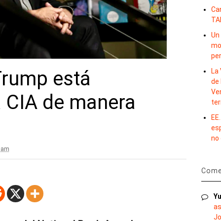
Ca
TA
Un 
mov
per
La 
Trump está
de 
Ve
a CIA de manera
te
EE.
es
no
2 am
Comen
Yu
as
Jo