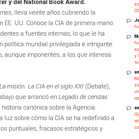
zer y del National Book Award.
es
O
imes
, lleva veinte años cubriendo la
J
 en EE. UU. Conoce la CIA de primera mano:
fr
dentes a fuentes internas, lo que le ha
M
fu
 política mundial privilegiada e intrigante.
ex
o, aunque imponentes, a los que interesa
y 
te
an
Ma
es
La misión. La CIA en el siglo XXI
(Debate),
un
rabajo que arrancó en
Legado de cenizas
op
u historia canónica sobre la Agencia.
an
Oj
ja luz sobre cómo la CIA se ha redefinido a
an
co
itos puntuales, fracasos estratégicos y