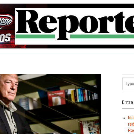
Entra
Ni 
re
Ro