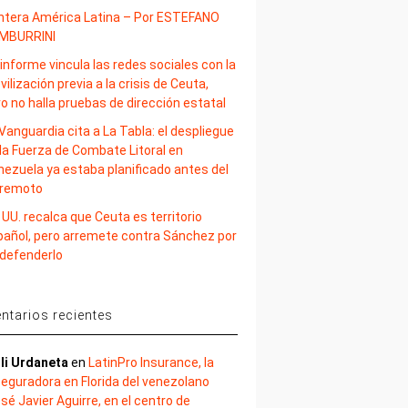
ntera América Latina – Por ESTEFANO
MBURRINI
informe vincula las redes sociales con la
ilización previa a la crisis de Ceuta,
o no halla pruebas de dirección estatal
Vanguardia cita a La Tabla: el despliegue
la Fuerza de Combate Litoral en
nezuela ya estaba planificado antes del
rremoto
 UU. recalca que Ceuta es territorio
pañol, pero arremete contra Sánchez por
 defenderlo
tarios recientes
li Urdaneta
en
LatinPro Insurance, la
eguradora en Florida del venezolano
sé Javier Aguirre, en el centro de