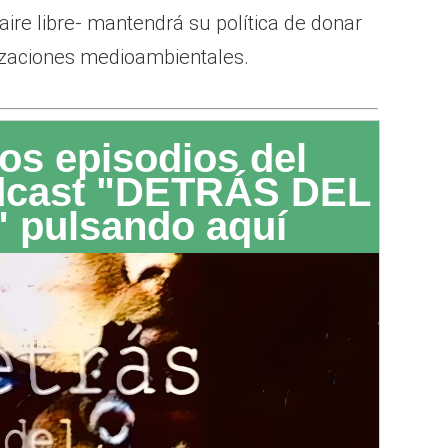
aire libre- mantendrá su política de donar
izaciones medioambientales.
os episodios del
dcast "DETRÁS DEL
 pulsando aquí