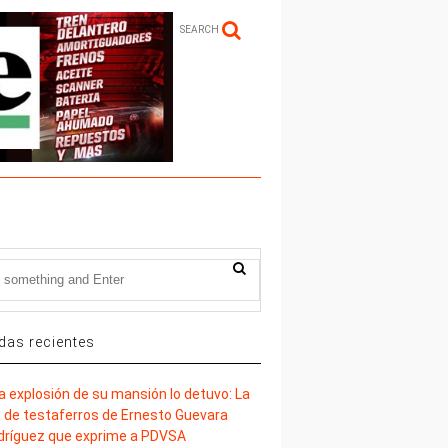
SEARCH
das recientes
la explosión de su mansión lo detuvo: La
d de testaferros de Ernesto Guevara
dríguez que exprime a PDVSA