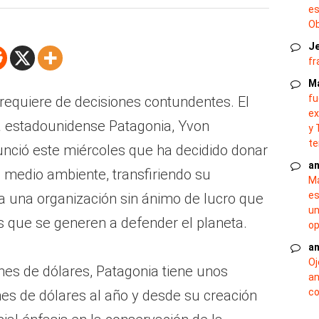
es
O
J
fr
M
fu
requiere de decisiones contundentes. El
ex
a estadounidense Patagonia, Yvon
y 
te
nunció este miércoles que ha decidido donar
an
l medio ambiente, transfiriendo su
Ma
es
 a una organización sin ánimo de lucro que
un
s que se generen a defender el planeta.
op
an
Oj
nes de dólares, Patagonia tiene unos
an
co
nes de dólares al año y desde su creación