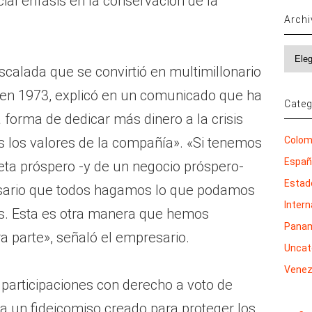
ial énfasis en la conservación de la
Arch
Archi
calada que se convirtió en multimillonario
 en 1973, explicó en un comunicado que ha
Categ
forma de dedicar más dinero a la crisis
s los valores de la compañía». «Si tenemos
Colom
Espa
ta próspero -y de un negocio próspero-
Estad
esario que todos hagamos lo que podamos
Inter
s. Esta es otra manera que hemos
Pana
a parte», señaló el empresario.
Uncat
Venez
 participaciones con derecho a voto de
a un fideicomiso creado para proteger los