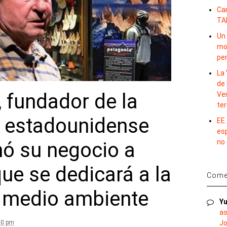
Ca
TA
Un 
mov
per
La 
de 
 fundador de la
Ve
te
 estadounidense
EE.
es
no
nó su negocio a
ue se dedicará a la
Comen
l medio ambiente
Yu
as
10 pm
Jo