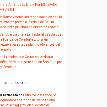
ntera América Latina – Por ESTEFANO
MBURRINI
informe vincula las redes sociales con la
ilización previa a la crisis de Ceuta,
o no halla pruebas de dirección estatal
Vanguardia cita a La Tabla: el despliegue
la Fuerza de Combate Litoral en
nezuela ya estaba planificado antes del
rremoto
 UU. recalca que Ceuta es territorio
pañol, pero arremete contra Sánchez por
 defenderlo
tarios recientes
li Urdaneta
en
LatinPro Insurance, la
eguradora en Florida del venezolano
sé Javier Aguirre, en el centro de