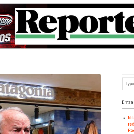
Entra
Ni 
re
Ro