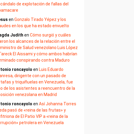
cándalo de explotación de fallas del
bamacare
esus
en
Gonzalo Tirado Yépez y los
audes en los que ha estado envuelto
agda Judith
en
Cómo surgió y cuáles
eron los alcances de la relación entre el
ministro de Salud venezolano Luis López
Tareck El Aissami y cómo ambos habrían
rminado conspirando contra Maduro
tonio roncayolo
en
Luis Eduardo
nresa, dirigente con un pasado de
tafas y triquiñuelas en Venezuela, fue
o de los asistentes a reencuentro de la
osición venezolana en Madrid
tonio roncayolo
en
Así Johanna Torres
eda pasó de «reina de las frutas» y
fitriona de El Patio VIP a «reina de la
rrupción» petrolera en Venezuela