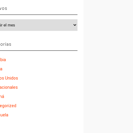
ivos
vos
orías
bia
ña
os Unidos
nacionales
má
egorized
uela