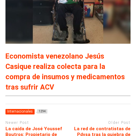
Economista venezolano Jesús
Casique realiza colecta para la
compra de insumos y medicamentos
tras sufrir ACV
Internacionales
1294
Newer Post
Older Post
La caída de José Youssef
La red de contratistas de
Boutros: Propietario de
Pdvsa tras la quiebra de