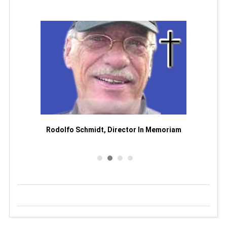
Man
or
Rodolfo Schmidt, Director In Memoriam