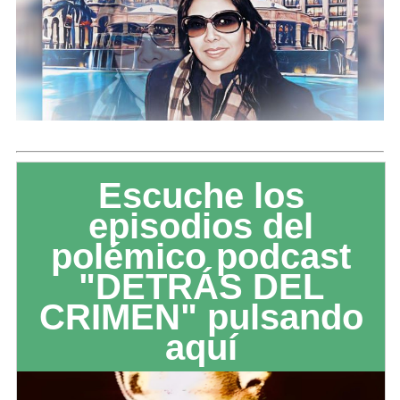
Escuche los
episodios del
polémico podcast
"DETRÁS DEL
CRIMEN" pulsando
aquí