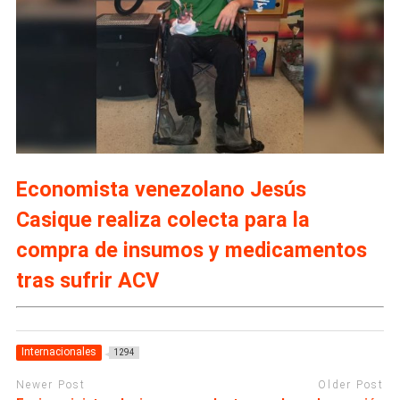
Economista venezolano Jesús
Casique realiza colecta para la
compra de insumos y medicamentos
tras sufrir ACV
Internacionales
1294
Newer Post
Older Post