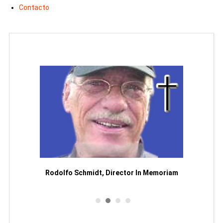
Contacto
Man
or
Rodolfo Schmidt, Director In Memoriam