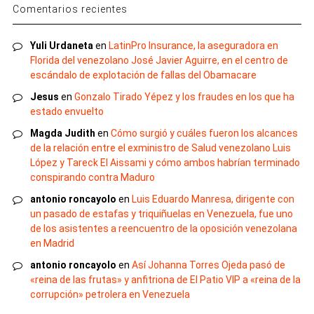
Comentarios recientes
Yuli Urdaneta
en
LatinPro Insurance, la aseguradora en
Florida del venezolano José Javier Aguirre, en el centro de
escándalo de explotación de fallas del Obamacare
Jesus
en
Gonzalo Tirado Yépez y los fraudes en los que ha
estado envuelto
Magda Judith
en
Cómo surgió y cuáles fueron los alcances
de la relación entre el exministro de Salud venezolano Luis
López y Tareck El Aissami y cómo ambos habrían terminado
conspirando contra Maduro
antonio roncayolo
en
Luis Eduardo Manresa, dirigente con
un pasado de estafas y triquiñuelas en Venezuela, fue uno
de los asistentes a reencuentro de la oposición venezolana
en Madrid
antonio roncayolo
en
Así Johanna Torres Ojeda pasó de
«reina de las frutas» y anfitriona de El Patio VIP a «reina de la
corrupción» petrolera en Venezuela