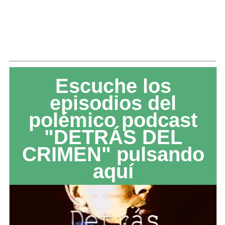
Escuche los
episodios del
polémico podcast
"DETRÁS DEL
CRIMEN" pulsando
aquí