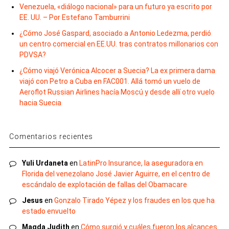
Venezuela, «diálogo nacional» para un futuro ya escrito por
EE. UU. – Por Estefano Tamburrini
¿Cómo José Gaspard, asociado a Antonio Ledezma, perdió
un centro comercial en EE.UU. tras contratos millonarios con
PDVSA?
¿Cómo viajó Verónica Alcocer a Suecia? La ex primera dama
viajó con Petro a Cuba en FAC001. Allá tomó un vuelo de
Aeroflot Russian Airlines hacía Moscú y desde allí otro vuelo
hacia Suecia
Comentarios recientes
Yuli Urdaneta
en
LatinPro Insurance, la aseguradora en
Florida del venezolano José Javier Aguirre, en el centro de
escándalo de explotación de fallas del Obamacare
Jesus
en
Gonzalo Tirado Yépez y los fraudes en los que ha
estado envuelto
Magda Judith
en
Cómo surgió y cuáles fueron los alcances