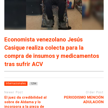
Economista venezolano Jesús
Casique realiza colecta para la
compra de insumos y medicamentos
tras sufrir ACV
Internacionales
1294
Newer Post
Older Post
El juez da credibilidad al
PERIODISMO MENCIÓN
sobre de Aldama y lo
ADULACIÓN
incorpora a la pieza de