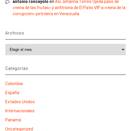
antonio roncayolo
en
Así Johanna Torres Ojeda pasó de
«reina de las frutas» y anfitriona de El Patio VIP a «reina de la
corrupción» petrolera en Venezuela
Archivos
Archivos
Categorías
Colombia
España
Estados Unidos
Internacionales
Panamá
Uncategorized