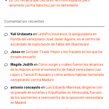
EE. UU. recalca que Ceuta es territorio español, pero
arremete contra Sánchez por no defenderlo
Comentarios recientes
Yuli Urdaneta
en
LatinPro Insurance, la aseguradora en
Florida del venezolano José Javier Aguirre, en el centro de
escándalo de explotación de fallas del Obamacare
Jesus
en
Gonzalo Tirado Yépez y los fraudes en los que ha
estado envuelto
Magda Judith
en
Cómo surgió y cuáles fueron los alcances
de la relación entre el exministro de Salud venezolano Luis
López y Tareck El Aissami y cómo ambos habrían terminado
conspirando contra Maduro
antonio roncayolo
en
Luis Eduardo Manresa, dirigente con
un pasado de estafas y triquiñuelas en Venezuela, fue uno
de los asistentes a reencuentro de la oposición venezolana
en Madrid