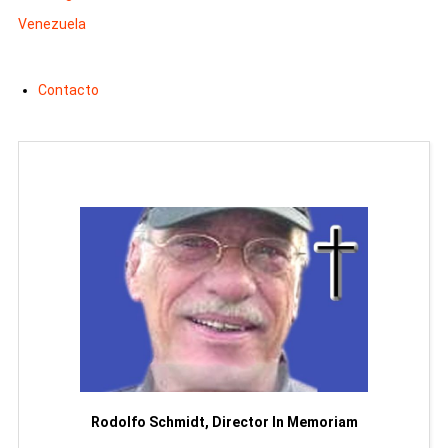
Venezuela
Contacto
Man
or
Rodolfo Schmidt, Director In Memoriam