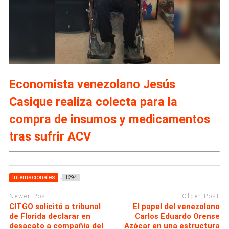
Economista venezolano Jesús
Casique realiza colecta para la
compra de insumos y medicamentos
tras sufrir ACV
Internacionales
1294
Newer Post
Older Post
CITGO solicitó a tribunal
El papel del venezolano
de Florida declarar en
Carlos Eduardo Orense
desacato a compañía del
Azócar en una estructura