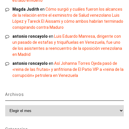
estado envuelto
Magda Judith
en
Cómo surgió y cuáles fueron los alcances
de la relación entre el exministro de Salud venezolano Luis
López y Tareck El Aissami y cómo ambos habrían terminado
conspirando contra Maduro
antonio roncayolo
en
Luis Eduardo Manresa, dirigente con
un pasado de estafas y triquiñuelas en Venezuela, fue uno
de los asistentes a reencuentro de la oposición venezolana
en Madrid
antonio roncayolo
en
Así Johanna Torres Ojeda pasó de
«reina de las frutas» y anfitriona de El Patio VIP a «reina de la
corrupción» petrolera en Venezuela
Archivos
Archivos