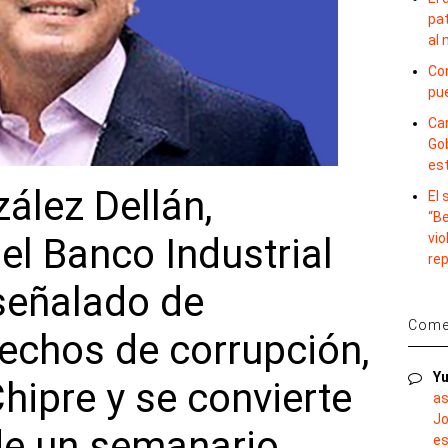
pat
al
Con
pu
Car
Gob
es
ález Dellán,
El
“B
vio
el Banco Industrial
re
señalado de
Comen
hechos de corrupción,
Yu
Chipre y se convierte
as
Jo
 de un semanario
es