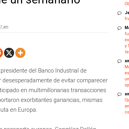
O
J
fr
47 am
M
fu
ex
y 
te
an
Ma
presidente del Banco Industrial de
es
un
tar desesperadamente de evitar comparecer
op
articipado en multimillonarias transacciones
an
eportaron exorbitantes ganancias, mismas
Oj
an
ruta en Europa.
co