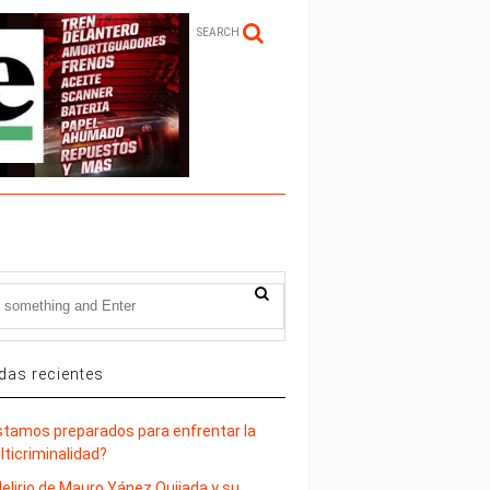
SEARCH
das recientes
stamos preparados para enfrentar la
lticriminalidad?
delirio de Mauro Yánez Quijada y su