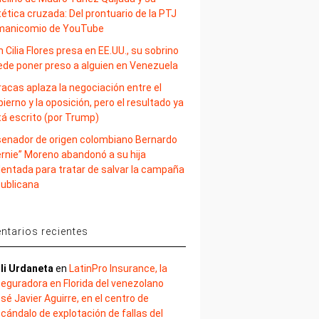
ética cruzada: Del prontuario de la PTJ
 manicomio de YouTube
 Cilia Flores presa en EE.UU., su sobrino
ede poner preso a alguien en Venezuela
acas aplaza la negociación entre el
ierno y la oposición, pero el resultado ya
tá escrito (por Trump)
 senador de origen colombiano Bernardo
ernie” Moreno abandonó a su hija
lentada para tratar de salvar la campaña
publicana
tarios recientes
li Urdaneta
en
LatinPro Insurance, la
eguradora en Florida del venezolano
sé Javier Aguirre, en el centro de
cándalo de explotación de fallas del