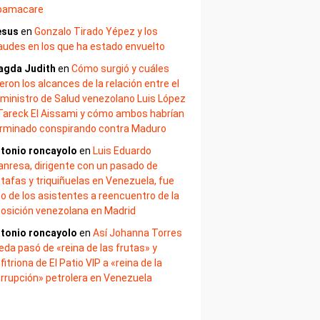
bamacare
esus
en
Gonzalo Tirado Yépez y los
audes en los que ha estado envuelto
agda Judith
en
Cómo surgió y cuáles
eron los alcances de la relación entre el
ministro de Salud venezolano Luis López
Tareck El Aissami y cómo ambos habrían
rminado conspirando contra Maduro
tonio roncayolo
en
Luis Eduardo
nresa, dirigente con un pasado de
tafas y triquiñuelas en Venezuela, fue
o de los asistentes a reencuentro de la
osición venezolana en Madrid
tonio roncayolo
en
Así Johanna Torres
eda pasó de «reina de las frutas» y
fitriona de El Patio VIP a «reina de la
rrupción» petrolera en Venezuela