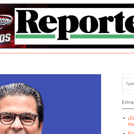
Entra
¿E
mu
El 