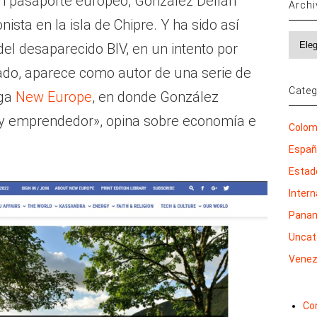
n pasaporte europeo, González Dellán
Arch
nista en la isla de Chipre. Y ha sido así
Archi
el desaparecido BIV, en un intento por
ado, aparece como autor de una serie de
Categ
lga
New Europe
, en donde González
y emprendedor», opina sobre economía e
Colom
Espa
Estad
Inter
Pana
Uncat
Venez
Co