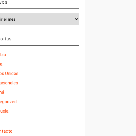
ivos
vos
orías
bia
ña
os Unidos
nacionales
má
egorized
uela
ntacto