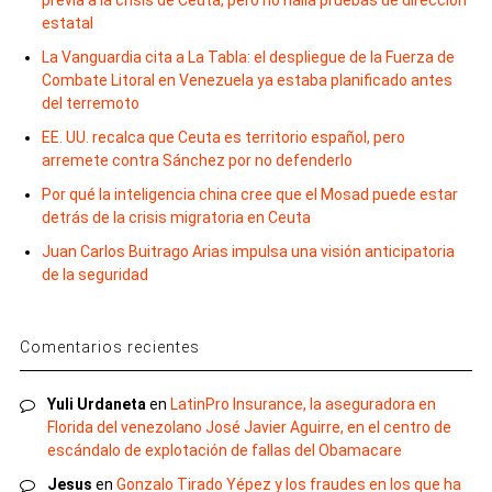
previa a la crisis de Ceuta, pero no halla pruebas de dirección
estatal
La Vanguardia cita a La Tabla: el despliegue de la Fuerza de
Combate Litoral en Venezuela ya estaba planificado antes
del terremoto
EE. UU. recalca que Ceuta es territorio español, pero
arremete contra Sánchez por no defenderlo
Por qué la inteligencia china cree que el Mosad puede estar
detrás de la crisis migratoria en Ceuta
Juan Carlos Buitrago Arias impulsa una visión anticipatoria
de la seguridad
Comentarios recientes
Yuli Urdaneta
en
LatinPro Insurance, la aseguradora en
Florida del venezolano José Javier Aguirre, en el centro de
escándalo de explotación de fallas del Obamacare
Jesus
en
Gonzalo Tirado Yépez y los fraudes en los que ha