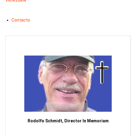
Contacto
Man
or
Rodolfo Schmidt, Director In Memoriam