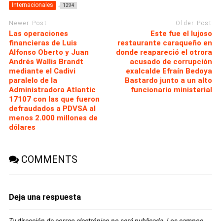
Internacionales
1294
Newer Post
Older Post
Las operaciones
Este fue el lujoso
financieras de Luis
restaurante caraqueño en
Alfonso Oberto y Juan
donde reapareció el otrora
Andrés Wallis Brandt
acusado de corrupción
mediante el Cadivi
exalcalde Efraín Bedoya
paralelo de la
Bastardo junto a un alto
Administradora Atlantic
funcionario ministerial
17107 con las que fueron
defraudados a PDVSA al
menos 2.000 millones de
dólares
COMMENTS
Deja una respuesta
Tu dirección de correo electrónico no será publicada.
Los campos