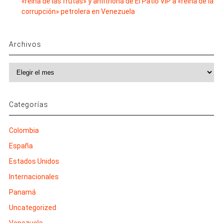
«reina de las frutas» y anfitriona de El Patio VIP a «reina de la
corrupción» petrolera en Venezuela
Archivos
Archivos
Categorías
Colombia
España
Estados Unidos
Internacionales
Panamá
Uncategorized
Venezuela