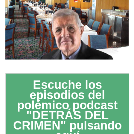
Escuche los
episodios del
polémico podcast
"DETRÁS DEL
CRIMEN" pulsando