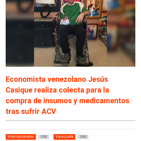
Economista venezolano Jesús
Casique realiza colecta para la
compra de insumos y medicamentos
tras sufrir ACV
Internacionales
Venezuela
1293
1382