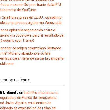
ética cruzada: Del prontuario de la PTJ
 manicomio de YouTube
 Cilia Flores presa en EE.UU., su sobrino
ede poner preso a alguien en Venezuela
acas aplaza la negociación entre el
ierno y la oposición, pero el resultado ya
tá escrito (por Trump)
 senador de origen colombiano Bernardo
ernie” Moreno abandonó a su hija
lentada para tratar de salvar la campaña
publicana
tarios recientes
li Urdaneta
en
LatinPro Insurance, la
eguradora en Florida del venezolano
sé Javier Aguirre, en el centro de
cándalo de explotación de fallas del