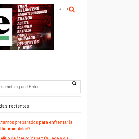
SEARCH
das recientes
stamos preparados para enfrentar la
lticriminalidad?
delirio de Mauro Yánez Quijada y su