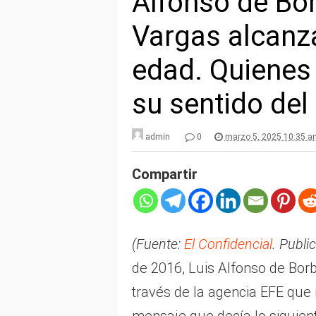
Alfonso de Bo
Vargas alcanz
edad. Quienes
su sentido de
admin
0
marzo 5, 2025 10:35 a
Compartir
(Fuente:
El Confidencial
. Publi
de 2016, Luis Alfonso de Bor
través de la agencia EFE que 