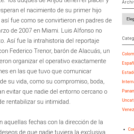
e: “los duques de Anjou tienen el placer y
Arch
speran el nacimiento de su primer hijo
Archi
 así fue como se convirtieron en padres de
arzo de 2007 en Miami. Luis Alfonso no
Categ
o. Así fue la intrahistoria del reportaje
o con Federico Trenor, barón de Alacuás, un
Colom
ieron organizar el operativo exactamente
Espa
ones en las que tuvo que comunicar
Estad
 de su vida, como su compromiso, boda,
Inter
 evitar que nadie del entorno cercano o
Pana
Uncat
de rentabilizar su intimidad.
Venez
 aquellas fechas con la dirección de la
Co
eseos de que nadie tuviera la exclusiva