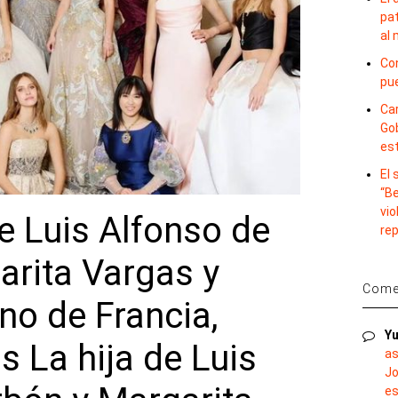
pat
al
Con
pu
Car
Gob
es
El
“B
vio
de Luis Alfonso de
re
arita Vargas y
Comen
ono de Francia,
Yu
 La hija de Luis
as
Jo
es