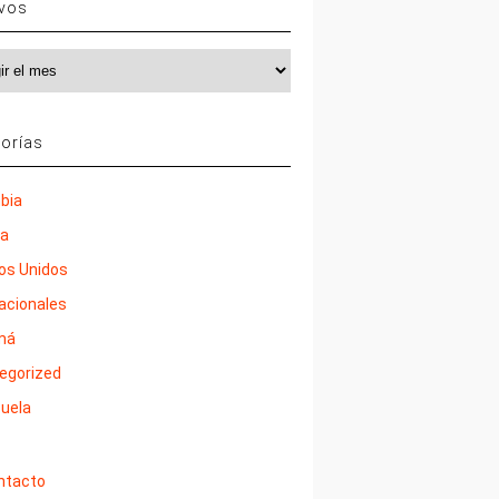
ivos
vos
orías
bia
ña
os Unidos
nacionales
má
egorized
uela
ntacto