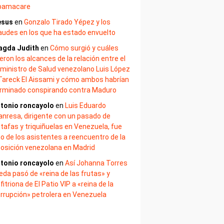
bamacare
esus
en
Gonzalo Tirado Yépez y los
audes en los que ha estado envuelto
agda Judith
en
Cómo surgió y cuáles
eron los alcances de la relación entre el
ministro de Salud venezolano Luis López
Tareck El Aissami y cómo ambos habrían
rminado conspirando contra Maduro
tonio roncayolo
en
Luis Eduardo
nresa, dirigente con un pasado de
tafas y triquiñuelas en Venezuela, fue
o de los asistentes a reencuentro de la
osición venezolana en Madrid
tonio roncayolo
en
Así Johanna Torres
eda pasó de «reina de las frutas» y
fitriona de El Patio VIP a «reina de la
rrupción» petrolera en Venezuela