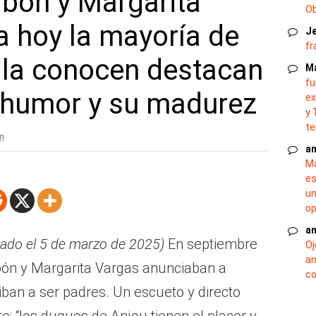
rbón y Margarita
O
a hoy la mayoría de
J
fr
 la conocen destacan
M
fu
l humor y su madurez
ex
y 
te
m
an
Ma
es
un
op
an
cado el 5 de marzo de 2025)
En septiembre
Oj
an
bón y Margarita Vargas anunciaban a
co
iban a ser padres. Un escueto y directo