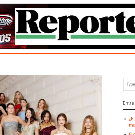
Entra
¿E
mu
El 