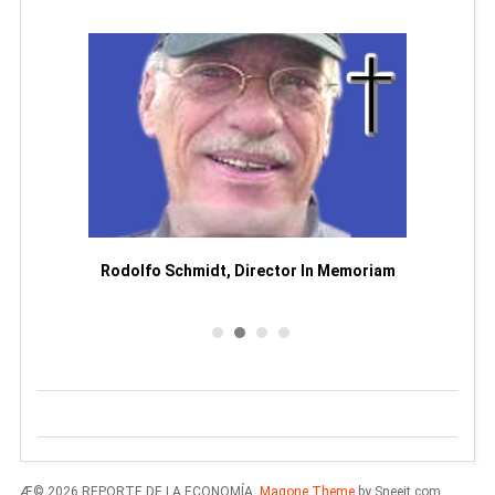
Man
or
Rodolfo Schmidt, Director In Memoriam
Æ© 2026 REPORTE DE LA ECONOMÍA.
Magone Theme
by Sneeit.com