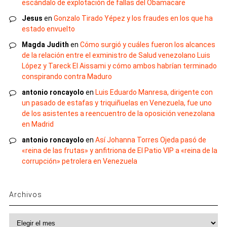
escándalo de explotación de fallas del Obamacare
Jesus
en
Gonzalo Tirado Yépez y los fraudes en los que ha
estado envuelto
Magda Judith
en
Cómo surgió y cuáles fueron los alcances
de la relación entre el exministro de Salud venezolano Luis
López y Tareck El Aissami y cómo ambos habrían terminado
conspirando contra Maduro
antonio roncayolo
en
Luis Eduardo Manresa, dirigente con
un pasado de estafas y triquiñuelas en Venezuela, fue uno
de los asistentes a reencuentro de la oposición venezolana
en Madrid
antonio roncayolo
en
Así Johanna Torres Ojeda pasó de
«reina de las frutas» y anfitriona de El Patio VIP a «reina de la
corrupción» petrolera en Venezuela
Archivos
Archivos