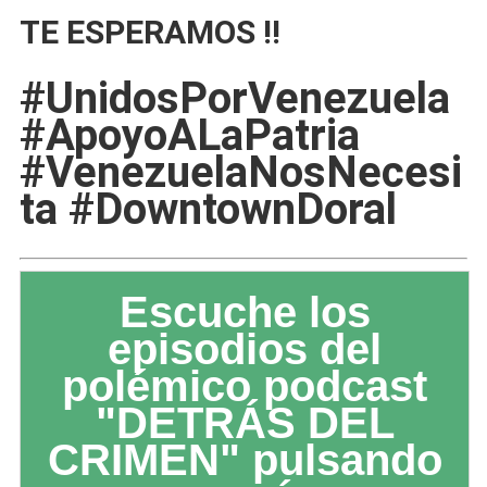
TE ESPERAMOS !!
#UnidosPorVenezuela
#ApoyoALaPatria
#VenezuelaNosNecesi
ta #DowntownDoral
Escuche los
episodios del
polémico podcast
"DETRÁS DEL
CRIMEN" pulsando