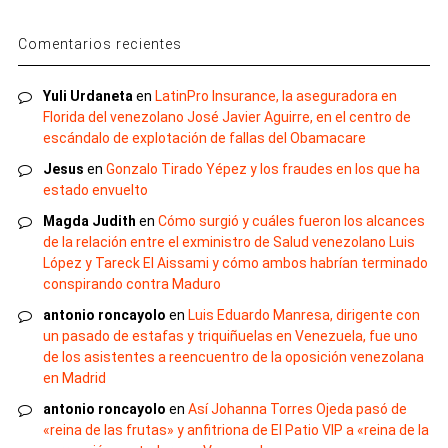
Comentarios recientes
Yuli Urdaneta
en
LatinPro Insurance, la aseguradora en
Florida del venezolano José Javier Aguirre, en el centro de
escándalo de explotación de fallas del Obamacare
Jesus
en
Gonzalo Tirado Yépez y los fraudes en los que ha
estado envuelto
Magda Judith
en
Cómo surgió y cuáles fueron los alcances
de la relación entre el exministro de Salud venezolano Luis
López y Tareck El Aissami y cómo ambos habrían terminado
conspirando contra Maduro
antonio roncayolo
en
Luis Eduardo Manresa, dirigente con
un pasado de estafas y triquiñuelas en Venezuela, fue uno
de los asistentes a reencuentro de la oposición venezolana
en Madrid
antonio roncayolo
en
Así Johanna Torres Ojeda pasó de
«reina de las frutas» y anfitriona de El Patio VIP a «reina de la