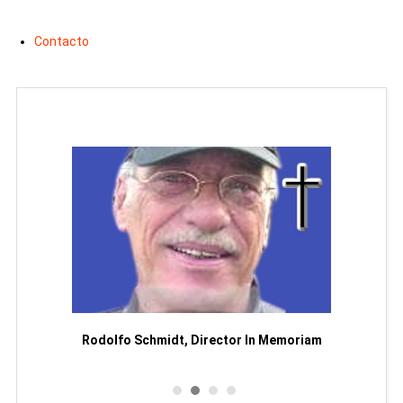
Contacto
Man
or
Rodolfo Schmidt, Director In Memoriam