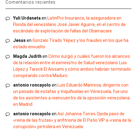
Comentarios recientes
Yuli Urdaneta
en
LatinPro Insurance, la aseguradora en
Florida del venezolano José Javier Aguirre, en el centro de
escándalo de explotación de fallas del Obamacare
Jesus
en
Gonzalo Tirado Yépez y los fraudes en los que ha
estado envuelto
Magda Judith
en
Cómo surgió y cuáles fueron los alcances
de la relación entre el exministro de Salud venezolano Luis
López y Tareck El Aissami y cómo ambos habrían terminado
conspirando contra Maduro
antonio roncayolo
en
Luis Eduardo Manresa, dirigente con
un pasado de estafas y triquiñuelas en Venezuela, fue uno
de los asistentes a reencuentro de la oposición venezolana
en Madrid
antonio roncayolo
en
Así Johanna Torres Ojeda pasó de
«reina de las frutas» y anfitriona de El Patio VIP a «reina de la
corrupción» petrolera en Venezuela