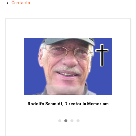
Contacto
Man
or
Rodolfo Schmidt, Director In Memoriam