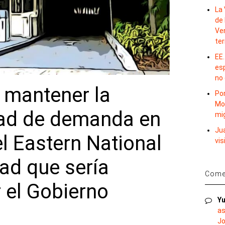
La 
de 
Ve
te
EE.
es
no
 mantener la
Por
Mo
dad de demanda en
mi
Ju
l Eastern National
vis
ad que sería
Comen
 el Gobierno
Yu
as
Jo