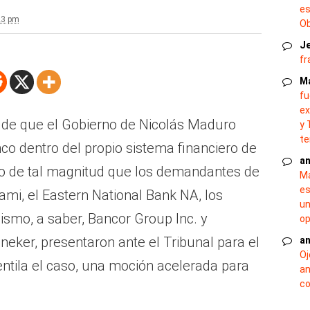
es
23 pm
O
J
fr
M
fu
ex
a de que el Gobierno de Nicolás Maduro
y 
te
co dentro del propio sistema financiero de
an
do de tal magnitud que los demandantes de
Ma
es
ami, el Eastern National Bank NA, los
un
mismo, a saber, Bancor Group Inc. y
op
aneker, presentaron ante el Tribunal para el
an
Oj
ventila el caso, una moción acelerada para
an
co