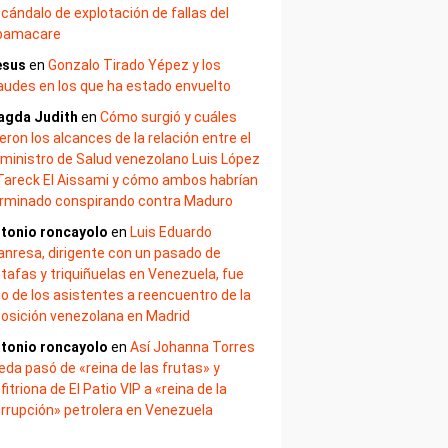
cándalo de explotación de fallas del
bamacare
esus
en
Gonzalo Tirado Yépez y los
audes en los que ha estado envuelto
agda Judith
en
Cómo surgió y cuáles
eron los alcances de la relación entre el
ministro de Salud venezolano Luis López
Tareck El Aissami y cómo ambos habrían
rminado conspirando contra Maduro
tonio roncayolo
en
Luis Eduardo
nresa, dirigente con un pasado de
tafas y triquiñuelas en Venezuela, fue
o de los asistentes a reencuentro de la
osición venezolana en Madrid
tonio roncayolo
en
Así Johanna Torres
eda pasó de «reina de las frutas» y
fitriona de El Patio VIP a «reina de la
rrupción» petrolera en Venezuela