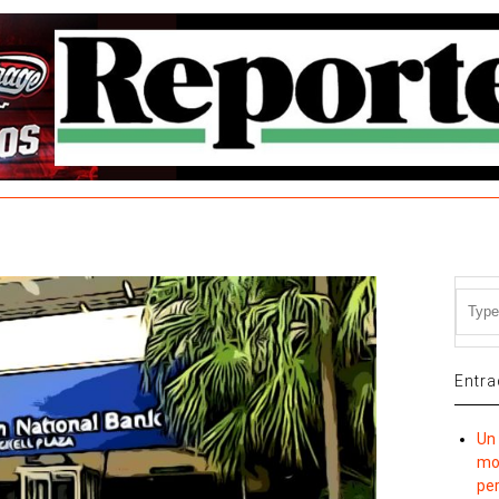
Entra
Un 
mov
per