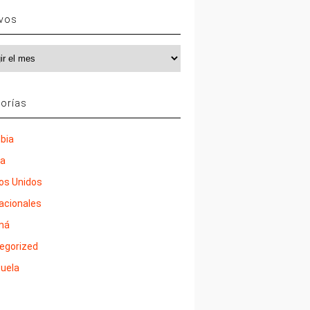
ivos
vos
orías
bia
ña
os Unidos
nacionales
má
egorized
uela