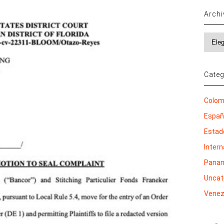
Arch
Archi
Categ
Colom
Espa
Estad
Inter
Pana
Uncat
Venez