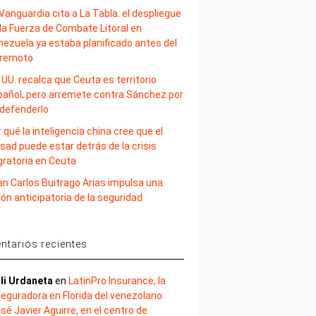
Vanguardia cita a La Tabla: el despliegue
la Fuerza de Combate Litoral en
nezuela ya estaba planificado antes del
rremoto
 UU. recalca que Ceuta es territorio
pañol, pero arremete contra Sánchez por
 defenderlo
 qué la inteligencia china cree que el
sad puede estar detrás de la crisis
gratoria en Ceuta
an Carlos Buitrago Arias impulsa una
ión anticipatoria de la seguridad
tarios recientes
li Urdaneta
en
LatinPro Insurance, la
eguradora en Florida del venezolano
sé Javier Aguirre, en el centro de