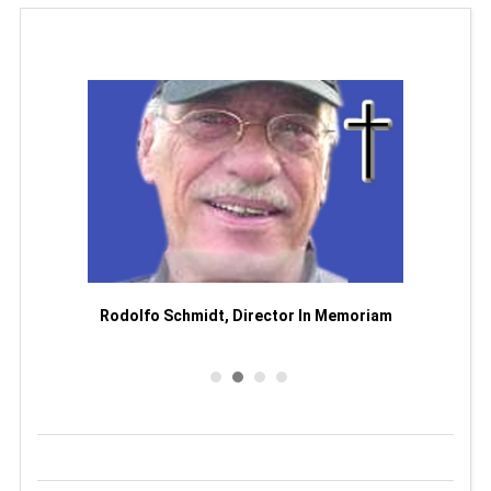
Man
or
Rodolfo Schmidt, Director In Memoriam