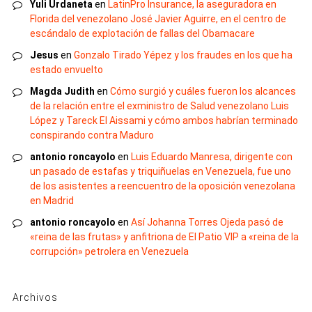
Yuli Urdaneta
en
LatinPro Insurance, la aseguradora en
Florida del venezolano José Javier Aguirre, en el centro de
escándalo de explotación de fallas del Obamacare
Jesus
en
Gonzalo Tirado Yépez y los fraudes en los que ha
estado envuelto
Magda Judith
en
Cómo surgió y cuáles fueron los alcances
de la relación entre el exministro de Salud venezolano Luis
López y Tareck El Aissami y cómo ambos habrían terminado
conspirando contra Maduro
antonio roncayolo
en
Luis Eduardo Manresa, dirigente con
un pasado de estafas y triquiñuelas en Venezuela, fue uno
de los asistentes a reencuentro de la oposición venezolana
en Madrid
antonio roncayolo
en
Así Johanna Torres Ojeda pasó de
«reina de las frutas» y anfitriona de El Patio VIP a «reina de la
corrupción» petrolera en Venezuela
Archivos