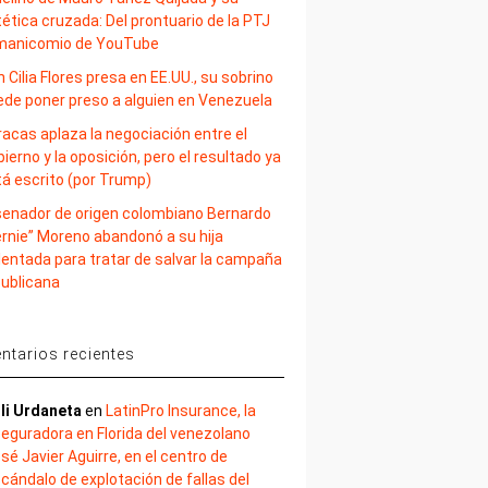
ética cruzada: Del prontuario de la PTJ
 manicomio de YouTube
 Cilia Flores presa en EE.UU., su sobrino
ede poner preso a alguien en Venezuela
acas aplaza la negociación entre el
ierno y la oposición, pero el resultado ya
tá escrito (por Trump)
 senador de origen colombiano Bernardo
ernie” Moreno abandonó a su hija
lentada para tratar de salvar la campaña
publicana
tarios recientes
li Urdaneta
en
LatinPro Insurance, la
eguradora en Florida del venezolano
sé Javier Aguirre, en el centro de
cándalo de explotación de fallas del