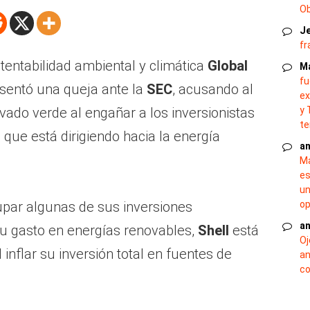
O
J
fr
tentabilidad ambiental y climática
Global
M
fu
sentó una queja ante la
SEC
, acusando al
ex
avado verde al engañar a los inversionistas
y 
te
 que está dirigiendo hacia la energía
an
Ma
es
un
upar algunas de sus inversiones
op
an
su gasto en energías renovables,
Shell
está
Oj
inflar su inversión total en fuentes de
an
co