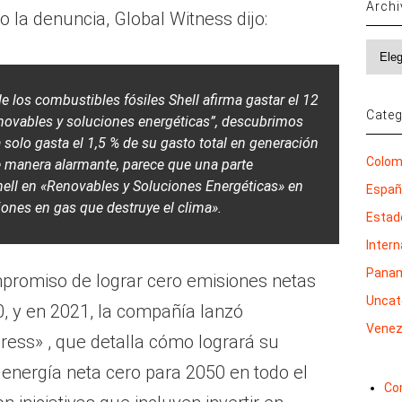
Arch
la denuncia, Global Witness dijo:
Archi
e los combustibles fósiles Shell afirma gastar el 12
Categ
novables y soluciones energéticas”, descubrimos
 solo gasta el 1,5 % de su gasto total en generación
Colom
De manera alarmante, parece que una parte
Shell en «Renovables y Soluciones Energéticas» en
Espa
siones en gas que destruye el clima».
Estad
Inter
Pana
mpromiso de lograr cero emisiones netas
Uncat
, y en 2021, la compañía lanzó
Venez
ress» , que detalla cómo logrará su
 energía neta cero para 2050 en todo el
Co