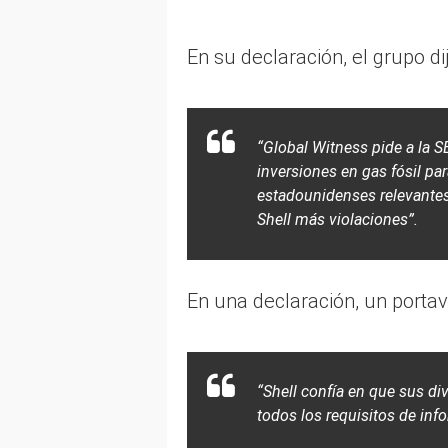
En su declaración, el grupo dij
“Global Witness pide a la S
inversiones en gas fósil par
estadounidenses relevantes 
Shell más violaciones”.
En una declaración, un portavo
“Shell confía en que sus d
todos los requisitos de info