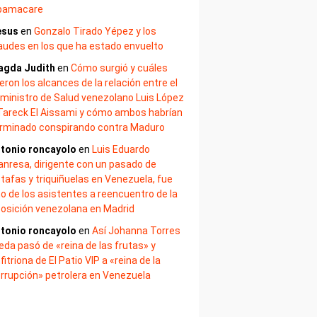
bamacare
esus
en
Gonzalo Tirado Yépez y los
audes en los que ha estado envuelto
agda Judith
en
Cómo surgió y cuáles
eron los alcances de la relación entre el
ministro de Salud venezolano Luis López
Tareck El Aissami y cómo ambos habrían
rminado conspirando contra Maduro
tonio roncayolo
en
Luis Eduardo
nresa, dirigente con un pasado de
tafas y triquiñuelas en Venezuela, fue
o de los asistentes a reencuentro de la
osición venezolana en Madrid
tonio roncayolo
en
Así Johanna Torres
eda pasó de «reina de las frutas» y
fitriona de El Patio VIP a «reina de la
rrupción» petrolera en Venezuela