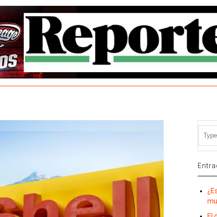
Entra
¿E
mu
El 