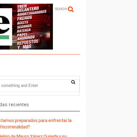
SEARCH
das recientes
stamos preparados para enfrentar la
lticriminalidad?
delirio de Mauro Yánez Quijada y su