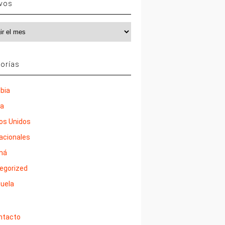
ivos
vos
orías
bia
ña
os Unidos
nacionales
má
egorized
uela
ntacto