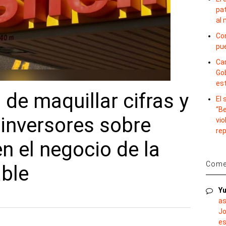
pat
al
Con
pu
Car
Gob
es
 de maquillar cifras y
El
“B
 inversores sobre
vio
re
en el negocio de la
Comen
able
Yu
as
Jo
es