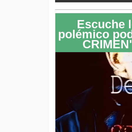
Escuche l
polémico po
CRIMEN"